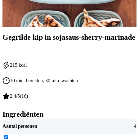
Gegrilde kip in sojasaus-sherry-marinade
215
kcal
10 min. bereiden
, 30 min. wachten
2.4
/5
(
16
)
Ingrediënten
Aantal personen
4