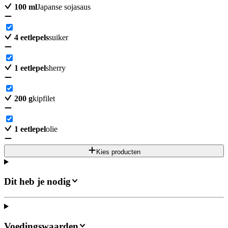
100
ml
Japanse sojasaus
4
eetlepels
suiker
1
eetlepel
sherry
200
g
kipfilet
1
eetlepel
olie
Kies producten
Dit heb je nodig
Voedingswaarden