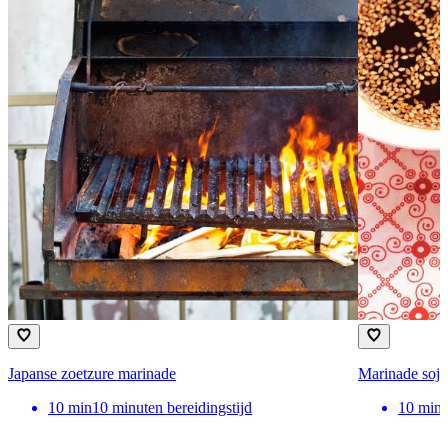
Japanse zoetzure marinade
Marinade soja
10
min
10 minuten bereidingstijd
10
min