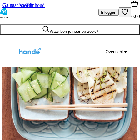
Ga naar hoofdinhoud
Ga naar zoeken
Inloggen
0.00
menu
Waar ben je naar op zoek?
Overzicht