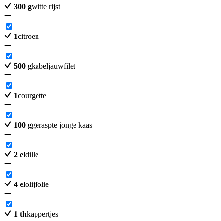
300
g
witte rijst
1
citroen
500
g
kabeljauwfilet
1
courgette
100
g
geraspte jonge kaas
2
el
dille
4
el
olijfolie
1
th
kappertjes