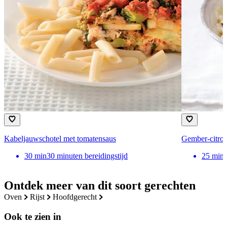
Kabeljauwschotel met tomatensaus
Gember-citroen
30
min
30 minuten bereidingstijd
25
min
Ontdek meer van dit soort gerechten
oven
rijst
hoofdgerecht
Ook te zien in