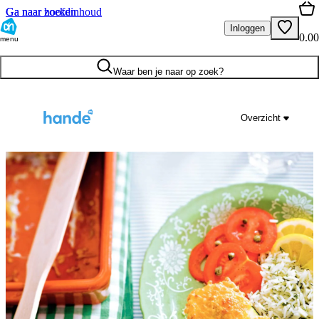
Ga naar hoofdinhoud
Ga naar zoeken
Inloggen
0.00
menu
Waar ben je naar op zoek?
Overzicht