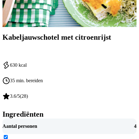
Kabeljauwschotel met citroenrijst
630
kcal
35 min. bereiden
3.6
/5
(
28
)
Ingrediënten
Aantal personen
4