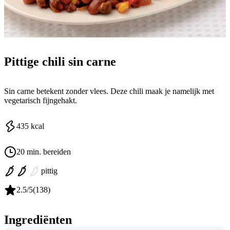
Pittige chili sin carne
Sin carne betekent zonder vlees. Deze chili maak je namelijk met
vegetarisch fijngehakt.
435
kcal
20 min. bereiden
pittig
2.5
/5
(
138
)
Ingrediënten