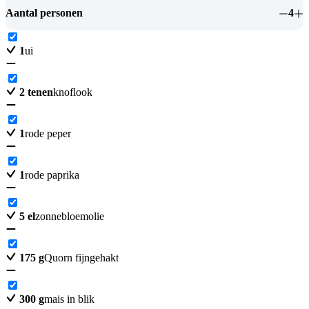
Aantal personen
4
1
ui
2
tenen
knoflook
1
rode peper
1
rode paprika
5
el
zonnebloemolie
175
g
Quorn fijngehakt
300
g
mais in blik