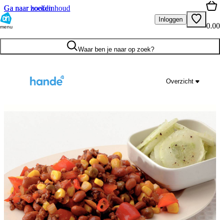
Ga naar hoofdinhoud
Ga naar zoeken
Inloggen
0.00
menu
Waar ben je naar op zoek?
Overzicht