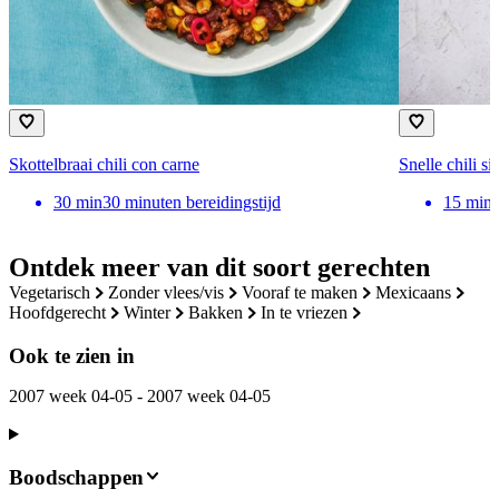
Skottelbraai chili con carne
Snelle chili si
30
min
30 minuten bereidingstijd
15
min
Ontdek meer van dit soort gerechten
vegetarisch
zonder vlees/vis
vooraf te maken
mexicaans
hoofdgerecht
winter
bakken
in te vriezen
Ook te zien in
2007 week 04-05 - 2007 week 04-05
Boodschappen