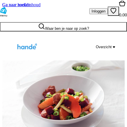
Ga naar hoofdinhoud
Ga naar zoeken
Inloggen
0.00
menu
Waar ben je naar op zoek?
Overzicht