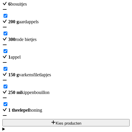
6
bosuitjes
200
g
aardappels
300
rode bietjes
1
appel
150
g
varkensfiletlapjes
250
ml
kippenbouillon
1
theelepel
honing
Kies producten