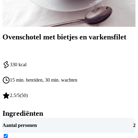
Ovenschotel met bietjes en varkensfilet
330
kcal
15 min. bereiden
, 30 min. wachten
2.5
/5
(
50
)
Ingrediënten
Aantal personen
2