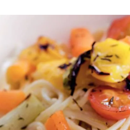
grillen
 Snijd de bospeentjes, bosuitjes (zowel het wit als het groen) en de p
cm onder de hete grill en rooster de groenten in 15-18 minuten mooi bru
teren. Kook intussen de spaghetti in ruim kokend water met wat zout i
 Breng de spaghetti op smaak met zout en (versgemalen) peper. Warm de 
Wat vond je van dit recept?