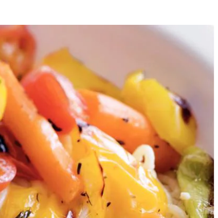
4
aprika in stukken van 3 cm. Schep de groenten in een bakblik om met
in en gaar; schep ze regelmatig om. Halveer de tomaatjes en schep ze
n 10-12 minuten beetgaar. Giet de spaghetti af (bewaar 3 eetlepels
spaghetti nog heel even zachtjes door en verdeel de pasta over vier