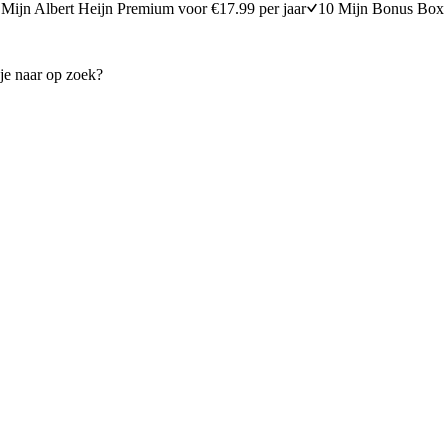
Mijn Albert Heijn Premium voor €17.99 per jaar
10 Mijn Bonus Box 
 courgette en paprikapesto
Spaghetti met paddenstoelens
30 minuten bereidingstijd
20
min
20 minuten berei