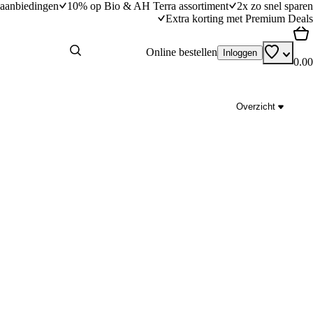
aanbiedingen
10% op Bio & AH Terra assortiment
2x zo snel sparen
Extra korting met Premium Deals
Online bestellen
Inloggen
0.00
Overzicht
aus
Romige spaghetti met zalmreepjes
dingstijd
20
min
20 minuten bereidingstijd