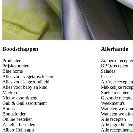
Bewaar
Boodschappen
Allerhande
Producten
Zomerse recepte
Prijsfavorieten
BBQ-recepten
Blue home
Salades
Alles voor vegetarisch eten
Pasta's
Alles voor je gezondheid
Airfryer recepten
Alles voor baby en kind
Makkelijke recep
Merken
Snelle recepten
Nieuw assortiment
Gezonde recepte
Gall & Gall assortiment
Weekmenu's
Bonus
Wat eten we van
Bonusfolder
Wat eten we dit
Online bestellen
Alle recepten
Zakelijk bestellen
Alle ingrediënte
Albert Heijn app
Alle receptthema