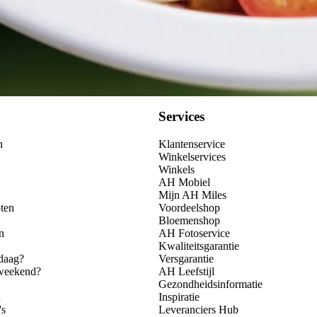
Services
n
Klantenservice
Winkelservices
Winkels
AH Mobiel
Mijn AH Miles
ten
Voordeelshop
Bloemenshop
n
AH Fotoservice
Kwaliteitsgarantie
daag?
Versgarantie
 weekend?
AH Leefstijl
Gezondheidsinformatie
n
Inspiratie
's
Leveranciers Hub