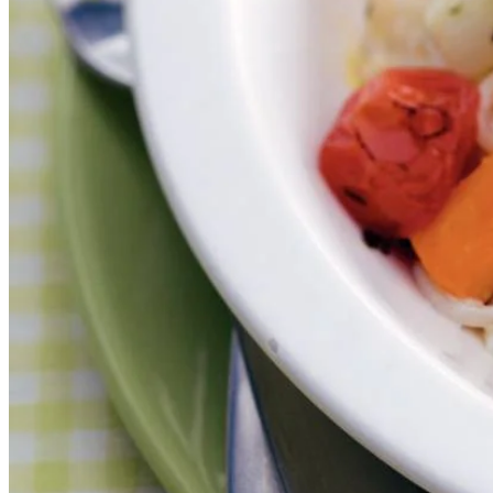
125
ml
zure room
150
g
geraspte belegen kaas
2
eetlepels
olijfolie
½
eetlepel
gedroogde tijm
Dit heb je nodig