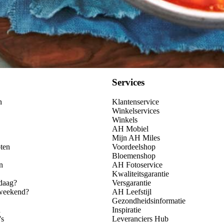
Services
n
Klantenservice
Winkelservices
Winkels
AH Mobiel
Mijn AH Miles
ten
Voordeelshop
Bloemenshop
n
AH Fotoservice
Kwaliteitsgarantie
daag?
Versgarantie
 weekend?
AH Leefstijl
Gezondheidsinformatie
n
Inspiratie
's
Leveranciers Hub