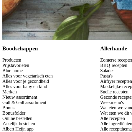
Bewaar
Boodschappen
Allerhande
Producten
Zomerse recepte
Prijsfavorieten
BBQ-recepten
Blue home
Salades
Alles voor vegetarisch eten
Pasta's
Alles voor je gezondheid
Airfryer recepten
Alles voor baby en kind
Makkelijke recep
Merken
Snelle recepten
Nieuw assortiment
Gezonde recepte
Gall & Gall assortiment
Weekmenu's
Bonus
Wat eten we van
Bonusfolder
Wat eten we dit
Online bestellen
Alle recepten
Zakelijk bestellen
Alle ingrediënte
Albert Heijn app
Alle receptthema