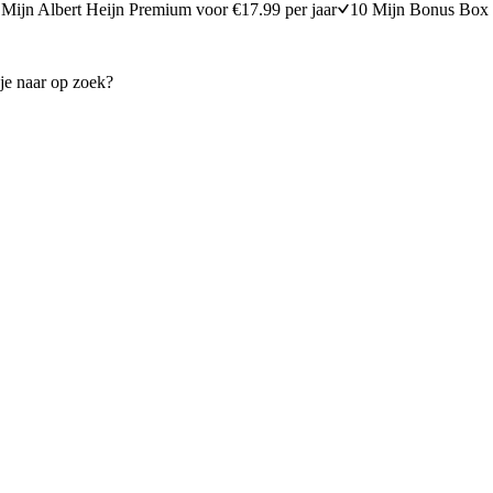
Mijn Albert Heijn Premium voor €17.99 per jaar
10 Mijn Bonus Box 
et tosti's
Snelle linzensoep
30 minuten bereidingstijd
15
min
15 minuten berei