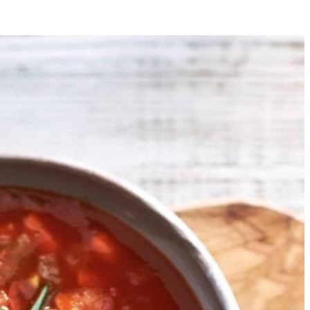
4
e tomaten en bouillon toe en breng aan de kook. Laat de soep 5 min.
veer erbij.
n van het Voedingscentrum, dan kun je per dag 3 tot 5 keer iets kleins