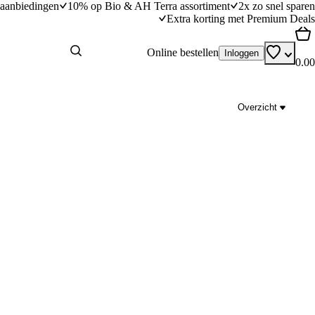
aanbiedingen
10% op Bio & AH Terra assortiment
2x zo snel sparen
Extra korting met Premium Deals
Online bestellen
Inloggen
0.00
Overzicht
Rijkgevulde tomatensoep
dingstijd
35
min
35 minuten bereidingstijd