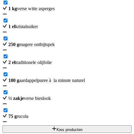
1
kg
verse witte asperges
1
el
kristalsuiker
250
g
magere ontbijtspek
2
el
traditionele olijfolie
180
g
aardappelpuree à la minute naturel
½
zakje
verse bieslook
75
g
rucola
Kies producten