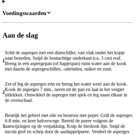
Voedingswaarden
Aan de slag
Schil de asperges met een dunschiller, van vlak onder het kopje
naar beneden, Snijd de houtachtige onderkant (ca. 3 cm) eraf.
1
Breng in een aspergepan (of hapjespan) ruim water aan de kook
met daarin de aspergeschillen, -uiteinden, suiker en zout.
Zet of leg de asperges erin en breng het water weer aan de kook.
Kook de asperges 7 min., neem uit de pan en laat in het vergiet
2
uitlekken. Omwikkel de asperges met spek en leg naast elkaar in
de ovenschaal.
Bestrijk het geheel met olie en bestrooi met peper. Grill de asperges
6-8 min. en keer halverwege. Bereid de puree volgens de
3
aanwijzingen op de verpakking. Knip de bieslook fijn. Snijd de
rucola grof en schep door de aardappelpuree. Verdeel de asperges