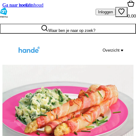
Ga naar hoofdinhoud
Ga naar zoeken
Inloggen
0.00
menu
Waar ben je naar op zoek?
Overzicht