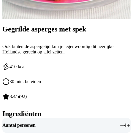
Gegrilde asperges met spek
Ook buiten de aspergetijd kun je tegenwoordig dit heerlijke
Hollandse gerecht op tafel zetten.
410
kcal
30 min. bereiden
3.4
/5
(
92
)
Ingrediënten
Aantal personen
4