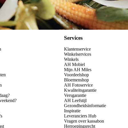
Services
n
Klantenservice
Winkelservices
Winkels
AH Mobiel
Mijn AH Miles
ten
Voordeelshop
Bloemenshop
n
AH Fotoservice
Kwaliteitsgarantie
daag?
Versgarantie
 weekend?
AH Leefstijl
Gezondheidsinformatie
n
Inspiratie
's
Leveranciers Hub
Vragen over kassabon
ast
Herroepingsrecht