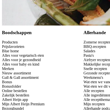
Bewaar
Boodschappen
Allerhande
Producten
Zomerse recepte
Prijsfavorieten
BBQ-recepten
Blue home
Salades
Alles voor vegetarisch eten
Pasta's
Alles voor je gezondheid
Airfryer recepten
Alles voor baby en kind
Makkelijke recep
Merken
Snelle recepten
Nieuw assortiment
Gezonde recepte
Gall & Gall assortiment
Weekmenu's
Bonus
Wat eten we van
Bonusfolder
Wat eten we dit
Online bestellen
Alle recepten
Zakelijk bestellen
Alle ingrediënte
Albert Heijn app
Alle receptthema
Mijn Albert Heijn Premium
Mijn recepten
Bezorgbundel
Allerhande podc