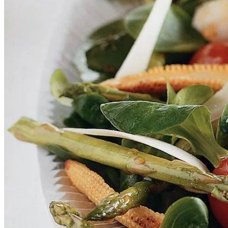
2
eetlepels
balsamicoazijn
grofgemalen zwarte peper
1
zak
veldsla
100
g
pittige kaas