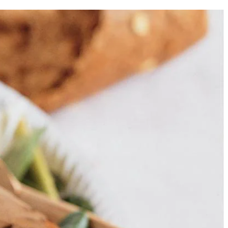
4
ruime koekenpan 3 el olie verhitten. Maïskolfjes en peultjes 1 min.
en bestrooien met peper en zout en nogmaals omscheppen. Iets laten
uit pan erover lepelen. Met dunschiller kleine krullen kaas erboven
 van.