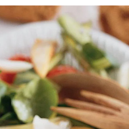
 van onderkant aspergetips snijden. Minimaïs in de lengte halveren. In 
 af en toe omscheppen. Vuur uitdraaien. Azijn in pan schenken, groent
n verdelen. Op elk bord kwart van groentemengsel scheppen en marinade 
n, zoals veldsla of rucola. Delicate slablaadjes worden er te snel slap
Wat vond je van dit recept?