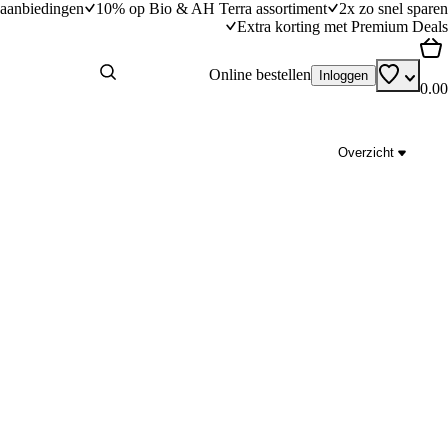
aanbiedingen
10% op Bio & AH Terra assortiment
2x zo snel sparen
Extra korting met Premium Deals
Online bestellen
Inloggen
0.00
Overzicht
pesto met groene asperges
Veldsla met bramen en geitenkaas
15
min
15 minuten bereidingstijd
dingstijd