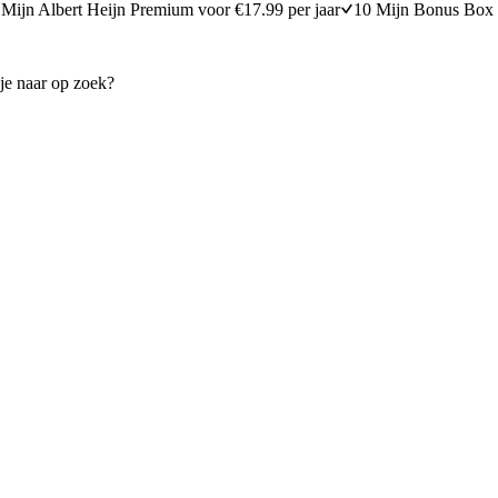
Mijn Albert Heijn Premium voor €17.99 per jaar
10 Mijn Bonus Box 
ctarine
Rolletjes van serranoham en 
en garnalen
20 minuten bereidingstijd
45
min
45 minuten berei