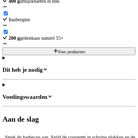
400
g
artisjokharten in blik
1
aubergine
200
g
geitenkaas naturel 55+
Kies producten
Dit heb je nodig
Voedingswaarden
Aan de slag
Steek de barbecue aan. Snijd de courgette in schuine plakken en de