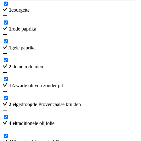
1
courgette
1
rode paprika
1
gele paprika
2
kleine rode uien
12
zwarte olijven zonder pit
2
el
gedroogde Provençaalse kruiden
4
el
traditionele olijfolie