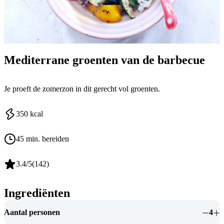
Mediterrane groenten van de barbecue
Je proeft de zomerzon in dit gerecht vol groenten.
350
kcal
45 min. bereiden
3.4
/5
(
142
)
Ingrediënten
Aantal personen
4