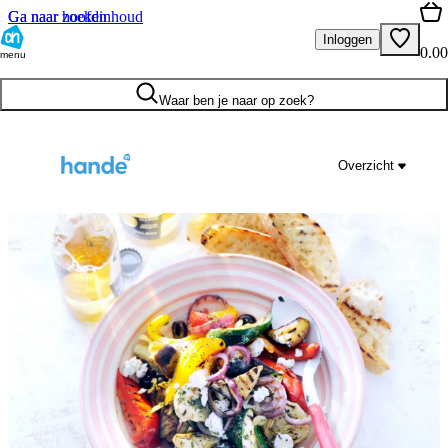
Ga naar hoofdinhoud
Ga naar zoeken
Inloggen
0.00
menu
Waar ben je naar op zoek?
Overzicht