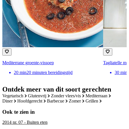
Mediterrane groente-vissoep
Tagliatelle me
20
min
20 minuten bereidingstijd
30
min
Ontdek meer van dit soort gerechten
vegetarisch
glutenvrij
zonder vlees/vis
mediterraan
diner
hoofdgerecht
barbecue
zomer
grillen
Ook te zien in
2014 nr. 07 - Buiten eten