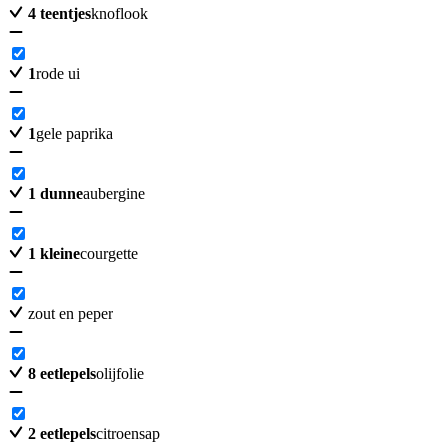
4
teentjes
knoflook
1
rode ui
1
gele paprika
1
dunne
aubergine
1
kleine
courgette
zout en peper
8
eetlepels
olijfolie
2
eetlepels
citroensap