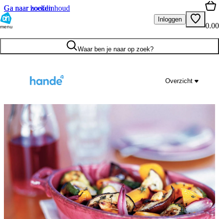
Ga naar hoofdinhoud
Ga naar zoeken
Inloggen
0.00
menu
Waar ben je naar op zoek?
Overzicht