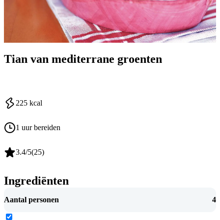
Tian van mediterrane groenten
225
kcal
1 uur bereiden
3.4
/5
(
25
)
Ingrediënten
Aantal personen
4