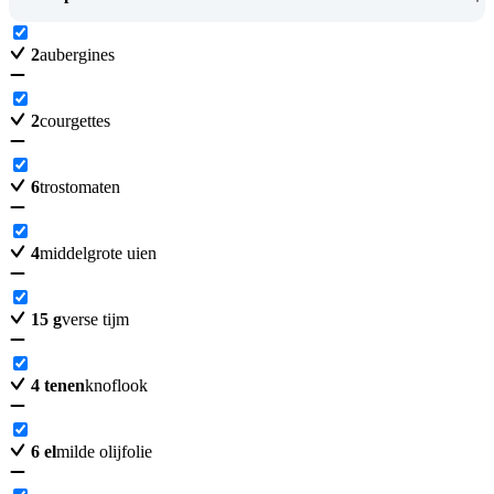
2
aubergines
2
courgettes
6
trostomaten
4
middelgrote uien
15
g
verse tijm
4
tenen
knoflook
6
el
milde olijfolie