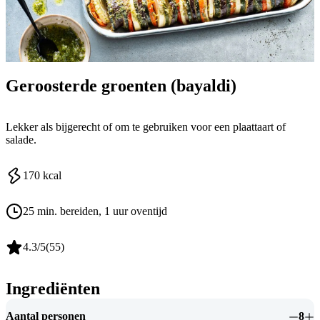
Geroosterde groenten (bayaldi)
Lekker als bijgerecht of om te gebruiken voor een plaattaart of
salade.
170
kcal
25 min. bereiden
, 1 uur oventijd
4.3
/5
(
55
)
Ingrediënten
Aantal personen
8