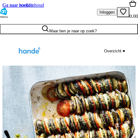
Ga naar hoofdinhoud
Ga naar zoeken
Inloggen
0.00
menu
Waar ben je naar op zoek?
Overzicht