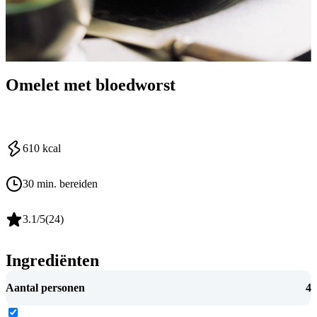
Omelet met bloedworst
610
kcal
30 min. bereiden
3.1
/5
(
24
)
Ingrediënten
Aantal personen
4