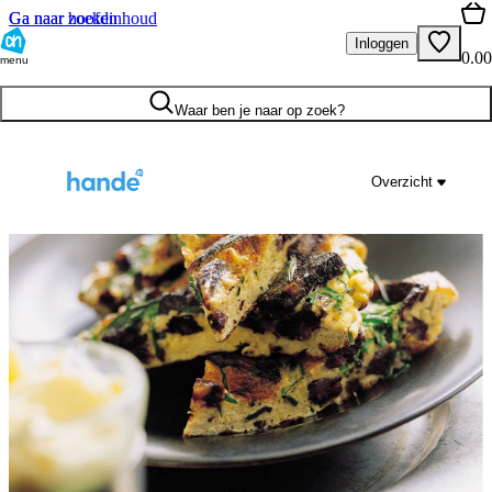
Ga naar hoofdinhoud
Ga naar zoeken
Inloggen
0.00
menu
Waar ben je naar op zoek?
Overzicht