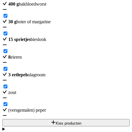
400
g
bakbloedworst
30
g
boter of margarine
15
sprietjes
bieslook
8
eieren
3
eetlepels
slagroom
zout
(versgemalen) peper
Kies producten