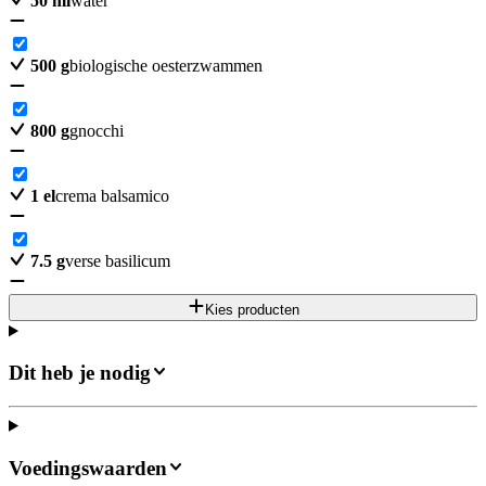
50
ml
water
500
g
biologische oesterzwammen
800
g
gnocchi
1
el
crema balsamico
7.5
g
verse basilicum
Kies producten
Dit heb je nodig
Voedingswaarden