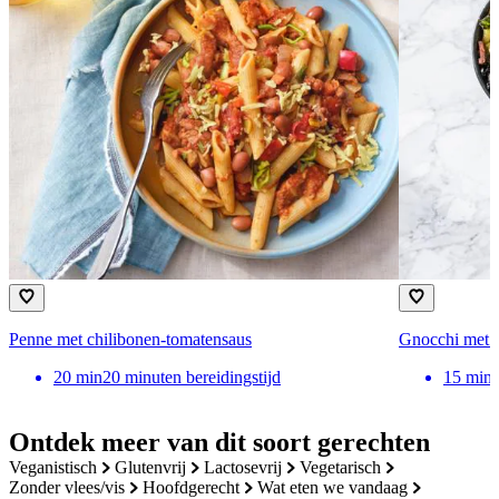
Penne met chilibonen-tomatensaus
Gnocchi met g
20
min
20 minuten bereidingstijd
15
min
Ontdek meer van dit soort gerechten
veganistisch
glutenvrij
lactosevrij
vegetarisch
zonder vlees/vis
hoofdgerecht
wat eten we vandaag