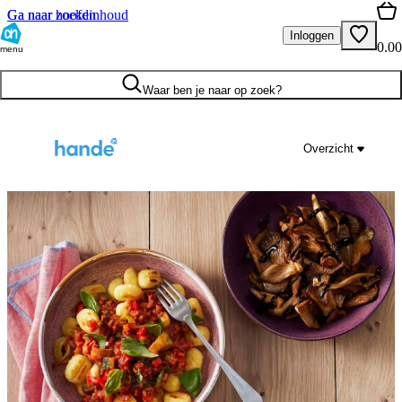
Ga naar hoofdinhoud
Ga naar zoeken
Inloggen
0.00
menu
Waar ben je naar op zoek?
Overzicht