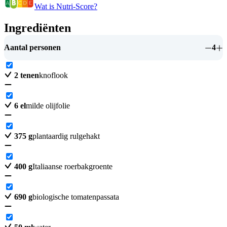
Wat is Nutri-Score?
Ingrediënten
Aantal personen
4
2
tenen
knoflook
6
el
milde olijfolie
375
g
plantaardig rulgehakt
400
g
Italiaanse roerbakgroente
690
g
biologische tomatenpassata