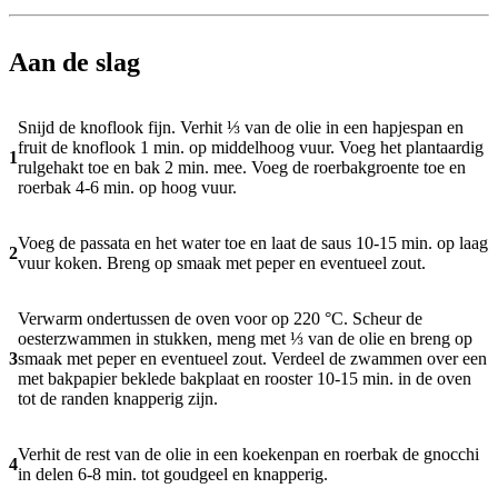
Aan de slag
Snijd de knoflook fijn. Verhit ⅓ van de olie in een hapjespan en
fruit de knoflook 1 min. op middelhoog vuur. Voeg het plantaardig
1
rulgehakt toe en bak 2 min. mee. Voeg de roerbakgroente toe en
roerbak 4-6 min. op hoog vuur.
Voeg de passata en het water toe en laat de saus 10-15 min. op laag
2
vuur koken. Breng op smaak met peper en eventueel zout.
Verwarm ondertussen de oven voor op 220 °C. Scheur de
oesterzwammen in stukken, meng met ⅓ van de olie en breng op
3
smaak met peper en eventueel zout. Verdeel de zwammen over een
met bakpapier beklede bakplaat en rooster 10-15 min. in de oven
tot de randen knapperig zijn.
Verhit de rest van de olie in een koekenpan en roerbak de gnocchi
4
in delen 6-8 min. tot goudgeel en knapperig.