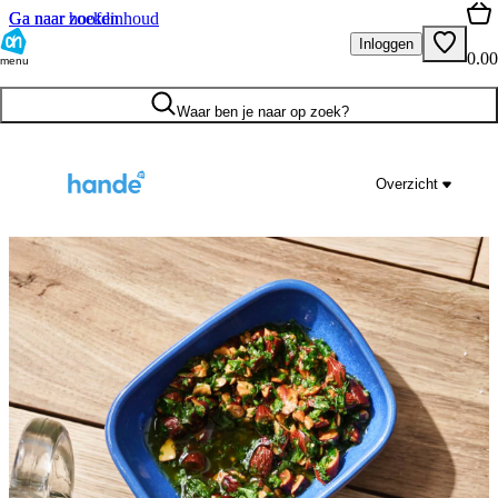
Ga naar hoofdinhoud
Ga naar zoeken
Inloggen
0.00
menu
Waar ben je naar op zoek?
Overzicht