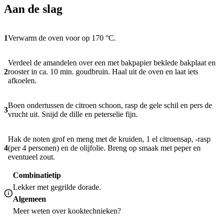
Aan de slag
1
Verwarm de oven voor op 170 °C.
Verdeel de amandelen over een met bakpapier beklede bakplaat en
2
rooster in ca. 10 min. goudbruin. Haal uit de oven en laat iets
afkoelen.
Boen ondertussen de citroen schoon, rasp de gele schil en pers de
3
vrucht uit. Snijd de dille en peterselie fijn.
Hak de noten grof en meng met de kruiden, 1 el citroensap, -rasp
4
(per 4 personen) en de olijfolie. Breng op smaak met peper en
eventueel zout.
Combinatietip
Lekker met gegrilde dorade.
Algemeen
Meer weten over
kooktechnieken
?