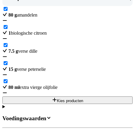
80
g
amandelen
1
biologische citroen
7.5
g
verse dille
15
g
verse peterselie
80
ml
extra vierge olijfolie
Kies producten
Voedingswaarden