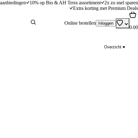
aanbiedingen
10% op Bio & AH Terra assortiment
2x zo snel sparen
Extra korting met Premium Deals
Online bestellen
Inloggen
0.00
Overzicht
 bleu
Preistamppot met tomaat, vegan 'gehaktbal' en
dingstijd
30
min
30 minuten bereidingstijd