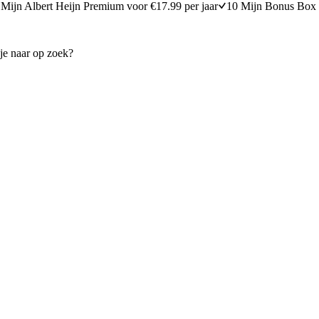
Mijn Albert Heijn Premium voor €17.99 per jaar
10 Mijn Bonus Box 
met sperziebonen en gebakken
Zomerstamppotje met cordon
30
min
30 minuten berei
20 minuten bereidingstijd