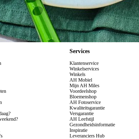
Services
n
Klantenservice
Winkelservices
Winkels
AH Mobiel
Mijn AH Miles
ten
Voordeelshop
Bloemenshop
n
AH Fotoservice
Kwaliteitsgarantie
daag?
Versgarantie
 weekend?
AH Leefstijl
Gezondheidsinformatie
n
Inspiratie
's
Leveranciers Hub