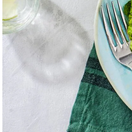
450
g
diepvries tuinerwten
7.5
g
verse munt
½
vegan groentebouillonblokje
200
ml
haver keuken (alternatief voor kookroom)
200
ml
water
Dit heb je nodig