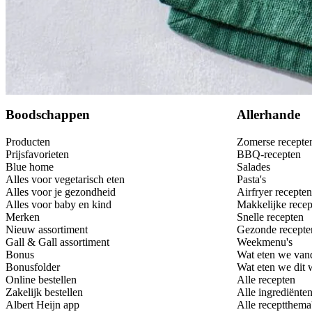
Bewaar
Boodschappen
Allerhande
Producten
Zomerse recepte
Prijsfavorieten
BBQ-recepten
Blue home
Salades
Alles voor vegetarisch eten
Pasta's
Alles voor je gezondheid
Airfryer recepten
Alles voor baby en kind
Makkelijke recep
Merken
Snelle recepten
Nieuw assortiment
Gezonde recepte
Gall & Gall assortiment
Weekmenu's
Bonus
Wat eten we van
Bonusfolder
Wat eten we dit
Online bestellen
Alle recepten
Zakelijk bestellen
Alle ingrediënte
Albert Heijn app
Alle receptthema