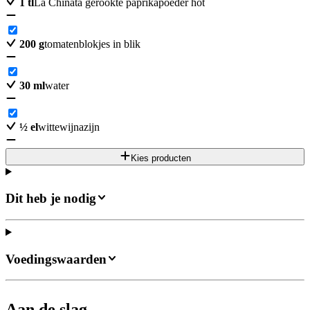
1
tl
La Chinata gerookte paprikapoeder hot
200
g
tomatenblokjes in blik
30
ml
water
½
el
wittewijnazijn
Kies producten
Dit heb je nodig
Voedingswaarden
Aan de slag