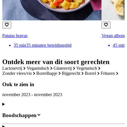
Patatas bravas
Vegan albond
35
min
35 minuten bereidingstijd
45
min
Ontdek meer van dit soort gerechten
lactosevrij
veganistisch
glutenvrij
vegetarisch
zonder vlees/vis
borrelhapje
bijgerecht
borrel
frituren
Ook te zien in
november 2023 - november 2023
Boodschappen