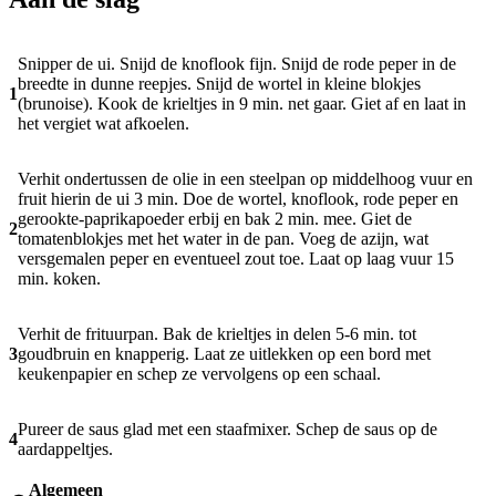
Snipper de ui. Snijd de knoflook fijn. Snijd de rode peper in de
breedte in dunne reepjes. Snijd de wortel in kleine blokjes
1
(brunoise). Kook de krieltjes in 9 min. net gaar. Giet af en laat in
het vergiet wat afkoelen.
Verhit ondertussen de olie in een steelpan op middelhoog vuur en
fruit hierin de ui 3 min. Doe de wortel, knoflook, rode peper en
gerookte-paprikapoeder erbij en bak 2 min. mee. Giet de
2
tomatenblokjes met het water in de pan. Voeg de azijn, wat
versgemalen peper en eventueel zout toe. Laat op laag vuur 15
min. koken.
Verhit de frituurpan. Bak de krieltjes in delen 5-6 min. tot
3
goudbruin en knapperig. Laat ze uitlekken op een bord met
keukenpapier en schep ze vervolgens op een schaal.
Pureer de saus glad met een staafmixer. Schep de saus op de
4
aardappeltjes.
Algemeen