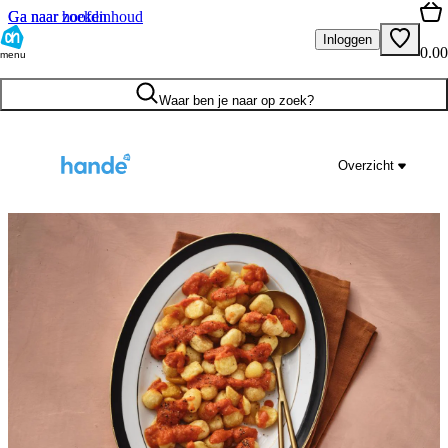
Ga naar hoofdinhoud
Ga naar zoeken
Inloggen
0.00
menu
Waar ben je naar op zoek?
Overzicht