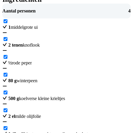
Aantal personen
4
1
middelgrote ui
2
tenen
knoflook
½
rode peper
80
g
winterpeen
500
g
koelverse kleine krieltjes
2
el
milde olijfolie