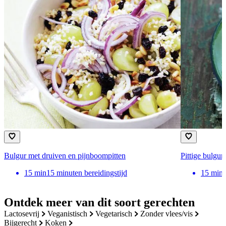
Bulgur met druiven en pijnboompitten
Pittige bulgur
15
min
15 minuten bereidingstijd
15
min
Ontdek meer van dit soort gerechten
lactosevrij
veganistisch
vegetarisch
zonder vlees/vis
bijgerecht
koken