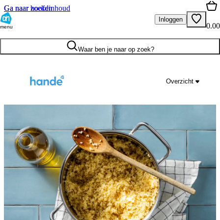
Ga naar hoofdinhoud
Ga naar zoeken
Inloggen
0.00
menu
Waar ben je naar op zoek?
Overzicht