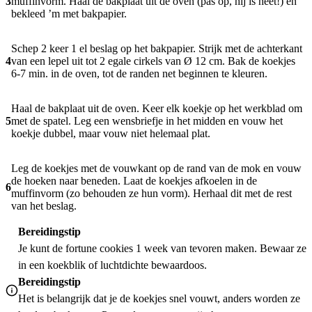
3
muffinvorm. Haal de bakplaat uit de oven (pas op, hij is heet!) en
bekleed ’m met bakpapier.
Schep 2 keer 1 el beslag op het bakpapier. Strijk met de achterkant
4
van een lepel uit tot 2 egale cirkels van Ø 12 cm. Bak de koekjes
6-7 min. in de oven, tot de randen net beginnen te kleuren.
Haal de bakplaat uit de oven. Keer elk koekje op het werkblad om
5
met de spatel. Leg een wensbriefje in het midden en vouw het
koekje dubbel, maar vouw niet helemaal plat.
Leg de koekjes met de vouwkant op de rand van de mok en vouw
de hoeken naar beneden. Laat de koekjes afkoelen in de
6
muffinvorm (zo behouden ze hun vorm). Herhaal dit met de rest
van het beslag.
Bereidingstip
Je kunt de fortune cookies 1 week van tevoren maken. Bewaar ze
in een koekblik of luchtdichte bewaardoos.
Bereidingstip
Het is belangrijk dat je de koekjes snel vouwt, anders worden ze