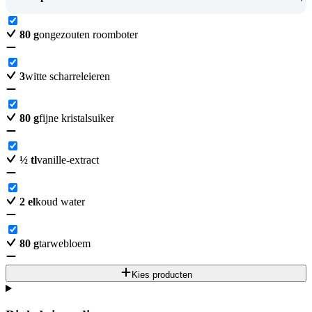
80
g
ongezouten roomboter
3
witte scharreleieren
80
g
fijne kristalsuiker
½
tl
vanille-extract
2
el
koud water
80
g
tarwebloem
Kies producten