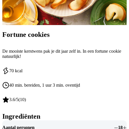
Fortune cookies
De mooiste kerstwens pak je dit jaar zelf in. In een fortune cookie
natuurlijk!
70
kcal
40 min. bereiden
, 1 uur 3 min. oventijd
3.6
/5
(
10
)
Ingrediënten
Aantal personen
18