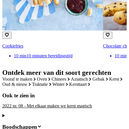
Cookiefries
Chocolate chi
10
min
10 minuten bereidingstijd
10
min
Ontdek meer van dit soort gerechten
vooraf te maken
oven
chinees
aziatisch
gebak
kerst
oud & nieuw
traktatie
winter
kersttaart
Ook te zien in
2022 nr. 08 - Met elkaar maken we kerst magisch
Boodschappen