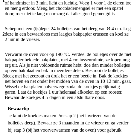
1
of handmixer in 3 min. licht en luchtig. Voeg 1 voor 1 de eieren toe
en meng erdoor. Meng het chocolademengsel er met een spatel
door, roer niet te lang maar zorg dat alles goed gemengd is.
Schep met een (ijs)lepel 24 bolletjes van het deeg van Ø 4 cm. Leg
2
deze in een bewaardoos met laagjes bakpapier ertussen en koel ze
2 uur in de vriezer.
Verwarm de oven voor op 190 °C. Verdeel de bolletjes over de met
bakpapier beklede bakplaten, met 4 cm tussenruimte, ze lopen nog
erg uit. Als je niet voldoende ruimte hebt, doe dan minder bolletjes
op een bakplaat en bak in meerdere delen. Bestrooi de bolletjes
3
deeg met het zeezout en druk het er een beetje in. Bak de koekjes
net boven en net onder het midden van de oven in 10-12 min. gaar.
Wissel de bakplaten halverwege zodat de koekjes gelijkmatig
garen. Laat de koekjes 1 uur helemaal afkoelen op een rooster.
Bewaar de koekjes 4-5 dagen in een afsluitbare doos.
Bewaartip
Je kunt de koekjes maken t/m stap 2 (het invriezen van de
bolletjes deeg). Bewaar ze 3 maanden in de vriezer en ga verder
bij stap 3 (bij het voorverwarmen van de oven) voor gebruik.