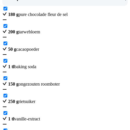
180
g
pure chocolade fleur de sel
200
g
tarwebloem
50
g
cacaopoeder
1
tl
baking soda
150
g
ongezouten roomboter
250
g
rietsuiker
1
tl
vanille-extract