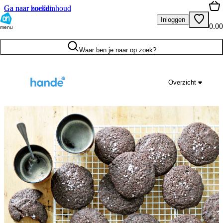
Ga naar hoofdinhoud
Ga naar zoeken
Inloggen
0.00
menu
Waar ben je naar op zoek?
Overzicht