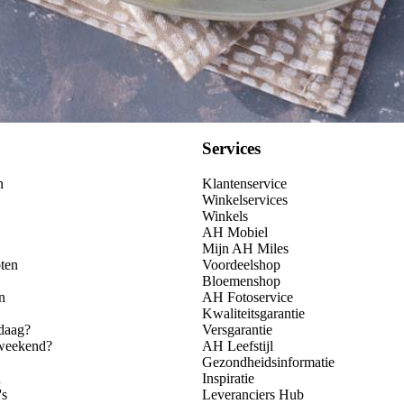
Services
n
Klantenservice
Winkelservices
Winkels
AH Mobiel
Mijn AH Miles
ten
Voordeelshop
Bloemenshop
n
AH Fotoservice
Kwaliteitsgarantie
daag?
Versgarantie
 weekend?
AH Leefstijl
Gezondheidsinformatie
n
Inspiratie
's
Leveranciers Hub