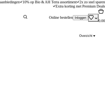
aanbiedingen
10% op Bio & AH Terra assortiment
2x zo snel sparen
Extra korting met Premium Deals
Online bestellen
Inloggen
0.00
Overzicht
osterdkruim
Zelf gnocchi maken
dingstijd
30
min
30 minuten bereidingstijd