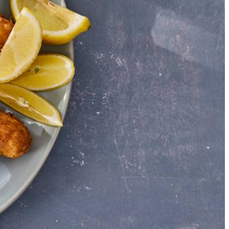
n platte schaal zonder dat ze elkaar raken en bevries ze. Eenmaal