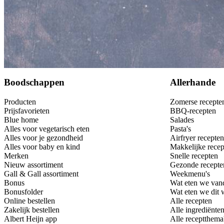
Bewaar
Boodschappen
Allerhande
Producten
Zomerse recepte
Prijsfavorieten
BBQ-recepten
Blue home
Salades
Alles voor vegetarisch eten
Pasta's
Alles voor je gezondheid
Airfryer recepten
Alles voor baby en kind
Makkelijke recep
Merken
Snelle recepten
Nieuw assortiment
Gezonde recepte
Gall & Gall assortiment
Weekmenu's
Bonus
Wat eten we van
Bonusfolder
Wat eten we dit
Online bestellen
Alle recepten
Zakelijk bestellen
Alle ingrediënte
Albert Heijn app
Alle receptthema