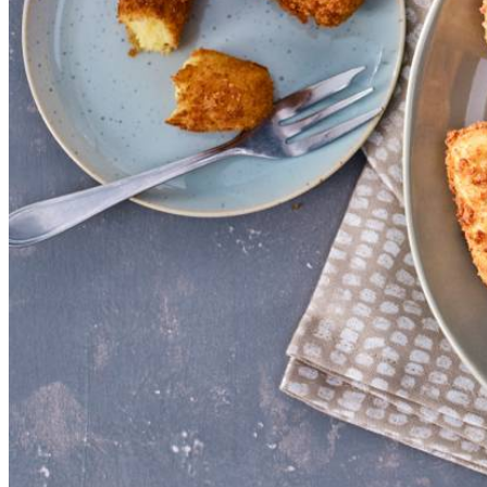
Combinatietip
Deze aardappelkroketten zijn lekker als bijgerecht b
50
g
tarwebloem
Bewaartip
Ongefrituurd en in een goed afgesloten bewaardoos kun
bevroren kunnen ze opgestapeld worden, zonder dat ze 
80
g
paneermeel
80
g
panko
1
l
arachideolie
Dit heb je nodig