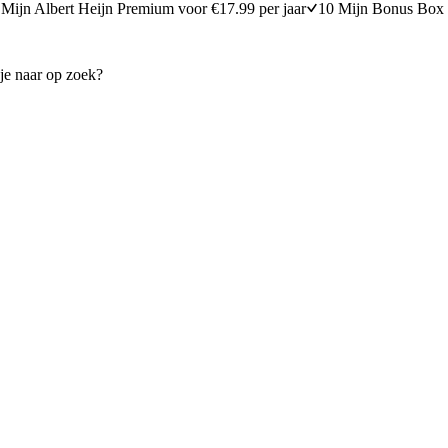
Mijn Albert Heijn Premium voor €17.99 per jaar
10 Mijn Bonus Box 
alletjes met aardappel & broccoli
Gebraden knolselderij met m
35 minuten bereidingstijd
30
min
30 minuten berei