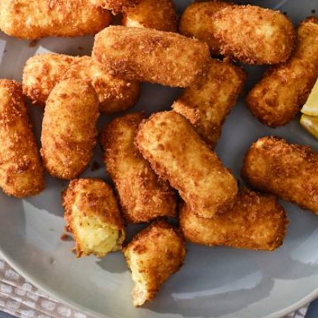
ij stoofgerechten of gebraden vlees. Als snack zijn ze ook heel lekker.
nen de kroketten 3 maanden in de vriezer worden bewaard. Leg ze op ee
aan elkaar vriezen.
Wat vond je van dit recept?
Kies producten