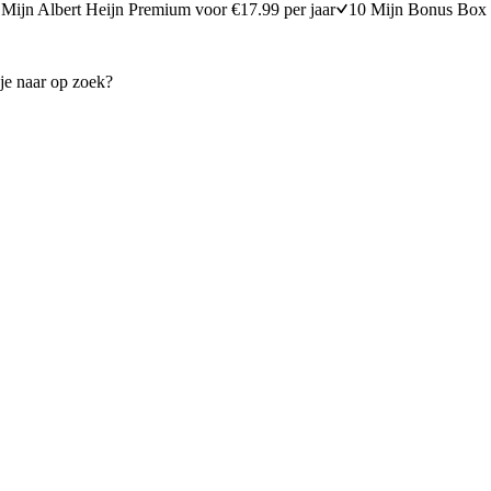
Mijn Albert Heijn Premium voor €17.99 per jaar
10 Mijn Bonus Box 
ool bites uit de airfryer van ABC
Zoete aardappel-wortelsoep
30
min
30 minuten berei
10 minuten bereidingstijd