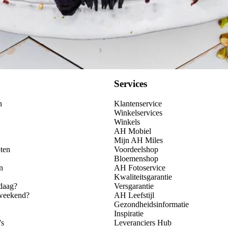
Services
n
Klantenservice
Winkelservices
Winkels
AH Mobiel
Mijn AH Miles
ten
Voordeelshop
Bloemenshop
n
AH Fotoservice
Kwaliteitsgarantie
daag?
Versgarantie
 weekend?
AH Leefstijl
Gezondheidsinformatie
n
Inspiratie
's
Leveranciers Hub