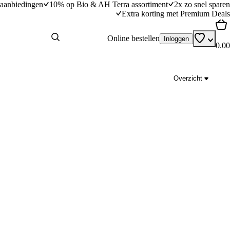
aanbiedingen
10% op Bio & AH Terra assortiment
2x zo snel sparen
Extra korting met Premium Deals
Online bestellen
Inloggen
0.00
Overzicht
Vegan knoflooknaan
dingstijd
25
min
25 minuten bereidingstijd