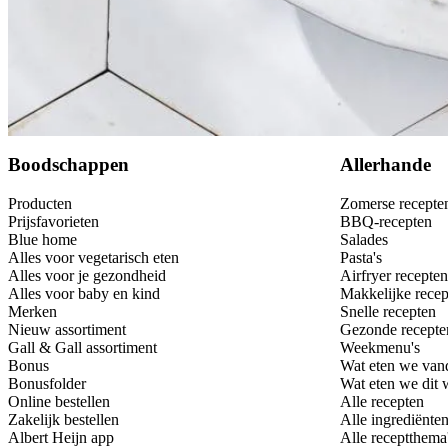
Bewaar
Boodschappen
Allerhande
Producten
Zomerse recepte
Prijsfavorieten
BBQ-recepten
Blue home
Salades
Alles voor vegetarisch eten
Pasta's
Alles voor je gezondheid
Airfryer recepten
Alles voor baby en kind
Makkelijke recep
Merken
Snelle recepten
Nieuw assortiment
Gezonde recepte
Gall & Gall assortiment
Weekmenu's
Bonus
Wat eten we van
Bonusfolder
Wat eten we dit
Online bestellen
Alle recepten
Zakelijk bestellen
Alle ingrediënte
Albert Heijn app
Alle receptthema