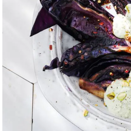
300
g
plantaardige kokos gurt ongezoet
15
g
verse koriander
1
limoen
50
g
gepelde pistachenoten
Dit heb je nodig