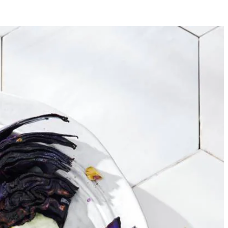
4
eper en eventueel zout. Besmeer de rodekoolparten met ⅔ van de
 en bestrijk met de rest van de marinade.
pers 2 el (per 4 personen) van het sap erbij. Pureer tot een gladde