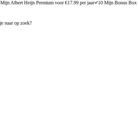
Mijn Albert Heijn Premium voor €17.99 per jaar
10 Mijn Bonus Box 
retjescake
Appel-peercrumble met specu
15 minuten bereidingstijd
15
min
15 minuten berei