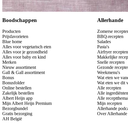
Bewaar
Boodschappen
Allerhande
Producten
Zomerse recepte
Prijsfavorieten
BBQ-recepten
Blue home
Salades
Alles voor vegetarisch eten
Pasta's
Alles voor je gezondheid
Airfryer recepten
Alles voor baby en kind
Makkelijke recep
Merken
Snelle recepten
Nieuw assortiment
Gezonde recepte
Gall & Gall assortiment
Weekmenu's
Bonus
Wat eten we van
Bonusfolder
Wat eten we dit
Online bestellen
Alle recepten
Zakelijk bestellen
Alle ingrediënte
Albert Heijn app
Alle receptthema
Mijn Albert Heijn Premium
Mijn recepten
Bezorgbundel
Allerhande podc
Gratis bezorging
Over Allerhande
AH België