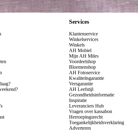
Services
n
Klantenservice
Winkelservices
Winkels
AH Mobiel
Mijn AH Miles
ten
Voordeelshop
Bloemenshop
n
AH Fotoservice
Kwaliteitsgarantie
daag?
Versgarantie
 weekend?
AH Leefstijl
Gezondheidsinformatie
n
Inspiratie
's
Leveranciers Hub
Vragen over kassabon
ast
Herroepingsrecht
Toegankelijkheidsverklaring
Adverteren