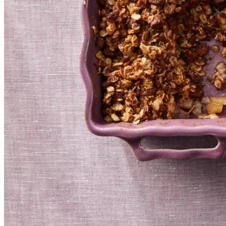
75
g
grove havermoutvlokken
1
mespunt
zout
Dit heb je nodig