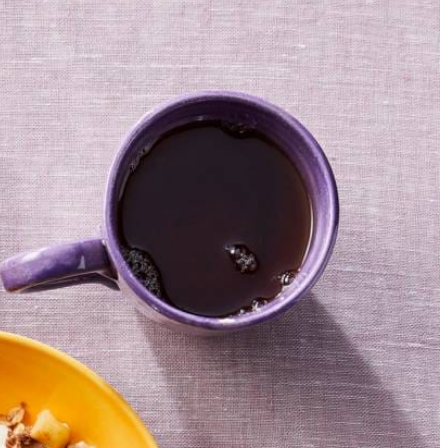
4
eculaaskruiden, 1 el bloem en 2 el rietsuiker (per 4 personen). Doe
e boter in blokjes. Meng de verkruimelde kruidnoten met de rest van
oor de andere ingrediënten.