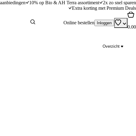
aanbiedingen
10% op Bio & AH Terra assortiment
2x zo snel sparen
Extra korting met Premium Deals
Online bestellen
Inloggen
0.00
Overzicht
loossaus
Kruidnoten + 3 kruidnoten variaties
dingstijd
25
min
25 minuten bereidingstijd