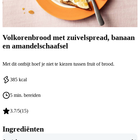
Volkorenbrood met zuivelspread, banaan
en amandelschaafsel
Met dit ontbijt hoef je niet te kiezen tussen fruit of brood.
385
kcal
5 min. bereiden
3.7
/5
(
15
)
Ingrediënten