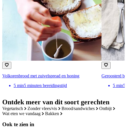
Volkorenbrood met zuivelspread en honing
Geroosterd br
5
min
5 minuten bereidingstijd
5
min
5 
Ontdek meer van dit soort gerechten
vegetarisch
zonder vlees/vis
brood/sandwiches
ontbijt
wat eten we vandaag
bakken
Ook te zien in