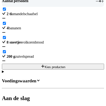
Aantal personen
4
2
tl
amandelschaafsel
4
bananen
8
sneetjes
volkorenbrood
200
g
zuivelspread
Kies producten
Voedingswaarden
Aan de slag