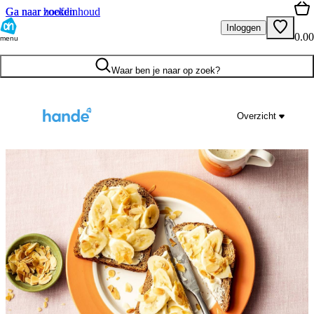
Ga naar hoofdinhoud
Ga naar zoeken
Inloggen
0.00
menu
Waar ben je naar op zoek?
Overzicht