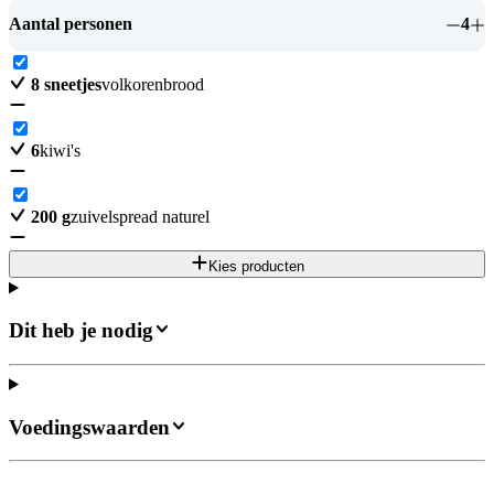
Aantal personen
4
8
sneetjes
volkorenbrood
6
kiwi's
200
g
zuivelspread naturel
Kies producten
Dit heb je nodig
Voedingswaarden