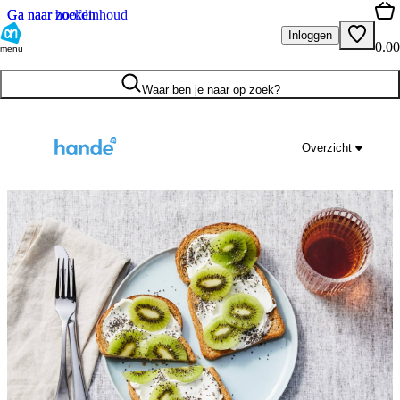
Ga naar hoofdinhoud
Ga naar zoeken
Inloggen
0.00
menu
Waar ben je naar op zoek?
Overzicht