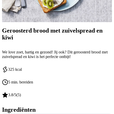
Geroosterd brood met zuivelspread en
kiwi
We love zoet, hartig en gezond! Jij ook? Dit geroosterd brood met
zuivelspread en kiwi is het perfecte ontbijt!
325
kcal
5 min. bereiden
3.8
/5
(
5
)
Ingrediënten