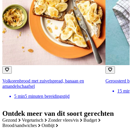
Volkorenbrood met zuivelspread, banaan en
Geroosterd br
amandelschaafsel
15
min
5
min
5 minuten bereidingstijd
Ontdek meer van dit soort gerechten
gezond
vegetarisch
zonder vlees/vis
budget
brood/sandwiches
ontbijt