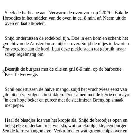
Steek de barbecue aan. Verwarm de oven voor op 220 ºC. Bak de
1
broodjes in het midden van de oven in ca. 8 min. af. Neem uit de
oven en laat afkoelen.
Snijd ondertussen de rodekool fijn. Doe in een kom en schenk het
vocht van de Amsterdamse uitjes erover. Snijd de uitjes in kwarten
2
en voeg toe aan de kool. Laat deze pickle staan tot gebruik, maar
schep regelmatig om.
Bestrijk de burgers met de olie en gril 8-9 min. op de barbecue.
3
Keer halverwege.
Schil ondertussen de halve mango, snijd het vruchtvlees eerst van
de pit en vervolgens in stukken. Doe samen met de kerrie en mayo
4
in een hoge beker en pureer met de staafmixer. Breng op smaak
met peper.
Haal de blaadjes los van het kropje sla. Snijd de broodjes open en
beleg elke onderkant met wat sla, wat rodekoolpickle, een burger
5
en de kerrie-mangomayo. Verkruimel er wat groentechips over en