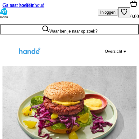
Ga naar hoofdinhoud
Ga naar zoeken
Inloggen
0.00
menu
Waar ben je naar op zoek?
Overzicht