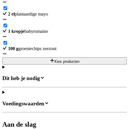
2
el
plantaardige mayo
1
kropje
babyromaine
100
g
groentechips zeezout
Kies producten
Dit heb je nodig
Voedingswaarden
Aan de slag