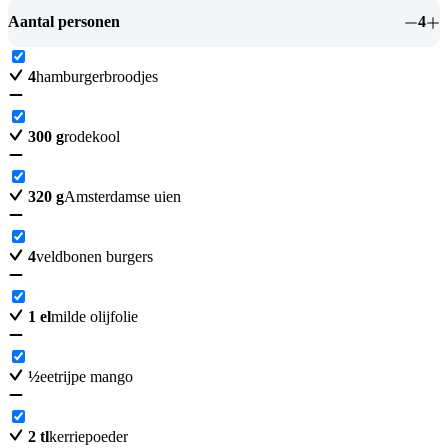
Aantal personen
4
4
hamburgerbroodjes
300
g
rodekool
320
g
Amsterdamse uien
4
veldbonen burgers
1
el
milde olijfolie
½
eetrijpe mango
2
tl
kerriepoeder