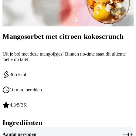
Mangosorbet met citroen-kokoscrunch
Uit je bol met deze mangoijsjes! Binnen no-time staat dit ultieme
toetje op tafel
365
kcal
10 min. bereiden
4.3
/5
(
35
)
Ingrediënten
Aantal personen
4