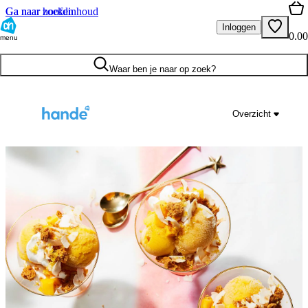
Ga naar hoofdinhoud
Ga naar zoeken
Inloggen
0.00
menu
Waar ben je naar op zoek?
Overzicht