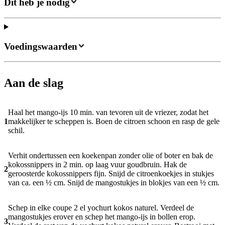
Dit heb je nodig
Voedingswaarden
Aan de slag
Haal het mango-ijs 10 min. van tevoren uit de vriezer, zodat het
1
makkelijker te scheppen is. Boen de citroen schoon en rasp de gele
schil.
Verhit ondertussen een koekenpan zonder olie of boter en bak de
kokossnippers in 2 min. op laag vuur goudbruin. Hak de
2
geroosterde kokossnippers fijn. Snijd de citroenkoekjes in stukjes
van ca. een ½ cm. Snijd de mangostukjes in blokjes van een ½ cm.
Schep in elke coupe 2 el yochurt kokos naturel. Verdeel de
mangostukjes erover en schep het mango-ijs in bollen erop.
3