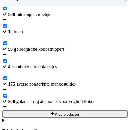
500
ml
mango sorbetijs
1
citroen
50
g
biologische kokossnippers
4
roomboter citroenkoekjes
175
g
verse zongerijpte mangostukjes
300
g
plantaardig alternatief voor yoghurt kokos
Kies producten