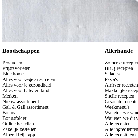
Bewaar
Boodschappen
Allerhande
Producten
Zomerse recepte
Prijsfavorieten
BBQ-recepten
Blue home
Salades
Alles voor vegetarisch eten
Pasta's
Alles voor je gezondheid
Airfryer recepten
Alles voor baby en kind
Makkelijke recep
Merken
Snelle recepten
Nieuw assortiment
Gezonde recepte
Gall & Gall assortiment
Weekmenu's
Bonus
Wat eten we van
Bonusfolder
Wat eten we dit
Online bestellen
Alle recepten
Zakelijk bestellen
Alle ingrediënte
Albert Heijn app
Alle receptthema