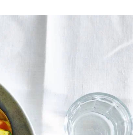
4
etreepjes in 3 min. rondom goudbruin op middelhoog vuur. Voeg de
smaak met peper en eventueel zout.