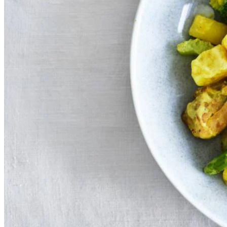
900
g
CêlaVíta wokjes
1
el
kerriepoeder
200
ml
kokosmelk
15
g
verse koriander