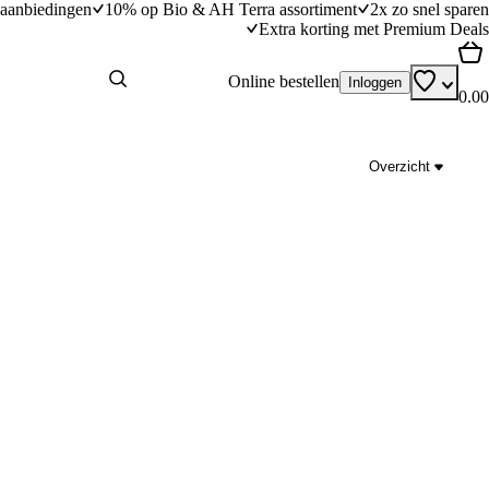
aanbiedingen
10% op Bio & AH Terra assortiment
2x zo snel sparen
Extra korting met Premium Deals
Online bestellen
Inloggen
0.00
Overzicht
ianderpuree
Traybake met kip en mosterd
dingstijd
10
min
10 minuten bereidingstijd