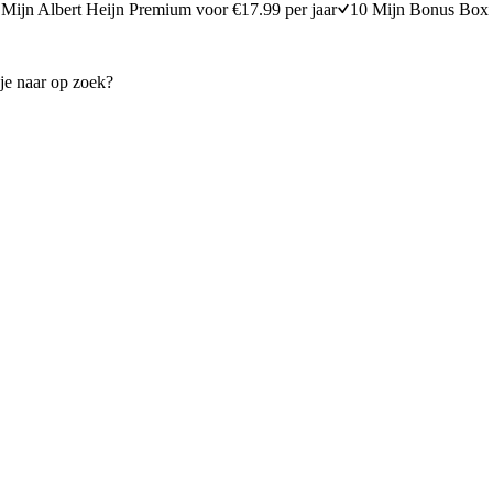
Mijn Albert Heijn Premium voor €17.99 per jaar
10 Mijn Bonus Box 
an zoete aardappel met kip
Vispie met bloemkool en kor
30 minuten bereidingstijd
25
min
25 minuten berei