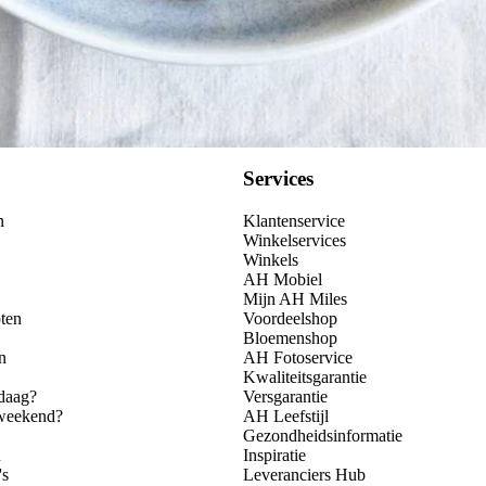
Services
n
Klantenservice
Winkelservices
Winkels
AH Mobiel
Mijn AH Miles
ten
Voordeelshop
Bloemenshop
n
AH Fotoservice
Kwaliteitsgarantie
daag?
Versgarantie
 weekend?
AH Leefstijl
Gezondheidsinformatie
n
Inspiratie
's
Leveranciers Hub