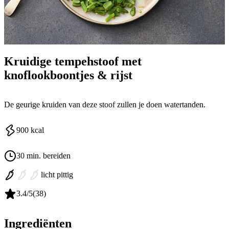
Kruidige tempehstoof met
knoflookboontjes & rijst
De geurige kruiden van deze stoof zullen je doen watertanden.
900
kcal
30 min. bereiden
licht pittig
3.4
/5
(
38
)
Ingrediënten