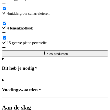
4
middelgrote scharreleieren
4
tenen
knoflook
15
g
verse platte peterselie
Kies producten
Dit heb je nodig
Voedingswaarden
Aan de slag