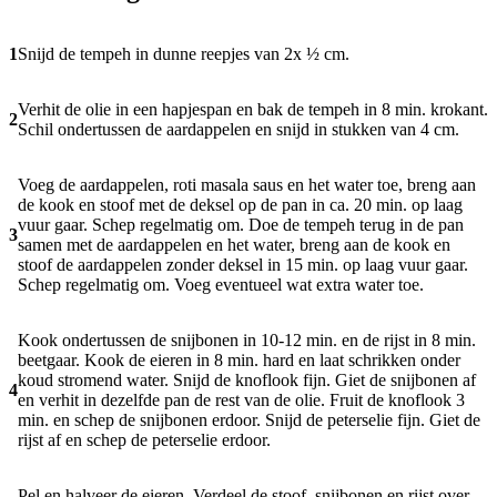
1
Snijd de tempeh in dunne reepjes van 2x ½ cm.
Verhit de olie in een hapjespan en bak de tempeh in 8 min. krokant.
2
Schil ondertussen de aardappelen en snijd in stukken van 4 cm.
Voeg de aardappelen, roti masala saus en het water toe, breng aan
de kook en stoof met de deksel op de pan in ca. 20 min. op laag
vuur gaar. Schep regelmatig om. Doe de tempeh terug in de pan
3
samen met de aardappelen en het water, breng aan de kook en
stoof de aardappelen zonder deksel in 15 min. op laag vuur gaar.
Schep regelmatig om. Voeg eventueel wat extra water toe.
Kook ondertussen de snijbonen in 10-12 min. en de rijst in 8 min.
beetgaar. Kook de eieren in 8 min. hard en laat schrikken onder
koud stromend water. Snijd de knoflook fijn. Giet de snijbonen af
4
en verhit in dezelfde pan de rest van de olie. Fruit de knoflook 3
min. en schep de snijbonen erdoor. Snijd de peterselie fijn. Giet de
rijst af en schep de peterselie erdoor.
Pel en halveer de eieren. Verdeel de stoof, snijbonen en rijst over