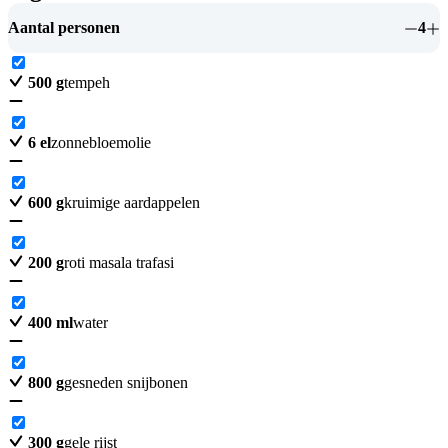
Aantal personen
4
500
g
tempeh
6
el
zonnebloemolie
600
g
kruimige aardappelen
200
g
roti masala trafasi
400
ml
water
800
g
gesneden snijbonen
300
g
gele rijst