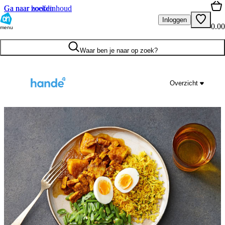
Ga naar hoofdinhoud
Ga naar zoeken
Inloggen
0.00
menu
Waar ben je naar op zoek?
Overzicht