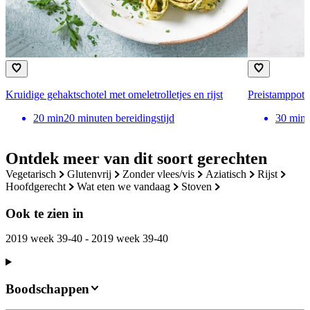
Kruidige gehaktschotel met omeletrolletjes en rijst
Preistamppot m
20
min
20 minuten bereidingstijd
30
min
Ontdek meer van dit soort gerechten
vegetarisch
glutenvrij
zonder vlees/vis
aziatisch
rijst
hoofdgerecht
wat eten we vandaag
stoven
Ook te zien in
2019 week 39-40 - 2019 week 39-40
Boodschappen