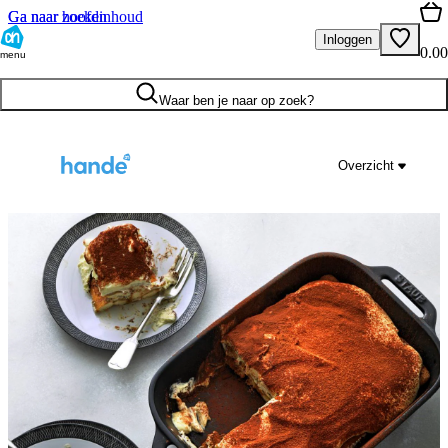
Ga naar hoofdinhoud
Ga naar zoeken
Inloggen
0.00
menu
Waar ben je naar op zoek?
Overzicht