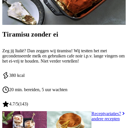
Tiramisu zonder ei
Zeg jij Italië? Dan zeggen wij tiramisu! Wij testten het met
gecondenseerde melk en gebruiken cafe noir i.p.v. lange vingers om
het ei-vrij te houden. Niet verder vertellen!
380
kcal
20 min. bereiden
, 5 uur wachten
4.7
/5
(
143
)
Receptvariaties
7
andere recepten