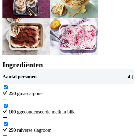
Ingrediënten
Aantal personen
4
250
g
mascarpone
100
g
gecondenseerde melk in blik
250
ml
verse slagroom