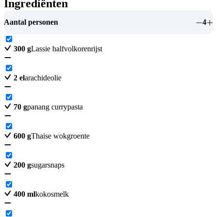
Ingrediënten
Aantal personen
4
300
g
Lassie halfvolkorenrijst
2
el
arachideolie
70
g
panang currypasta
600
g
Thaise wokgroente
200
g
sugarsnaps
400
ml
kokosmelk