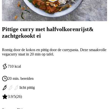
Pittige curry met halfvolkorenrijst&
zachtgekookt ei
Romig door de kokos en pittig door de currypasta. Deze smaakvolle
vegacurry staat in 20 min op tafel.
710
kcal
20 min. bereiden
licht pittig
3.9
/5
(
26
)