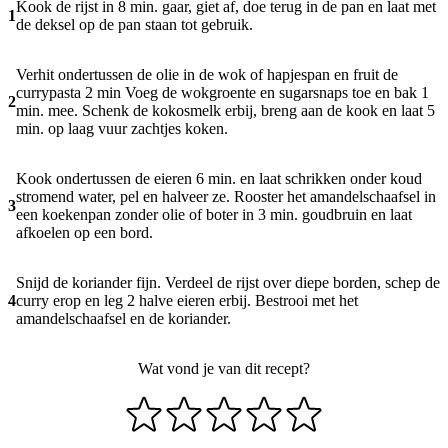
Kook de rijst in 8 min. gaar, giet af, doe terug in de pan en laat met
1
de deksel op de pan staan tot gebruik.
Verhit ondertussen de olie in de wok of hapjespan en fruit de
currypasta 2 min Voeg de wokgroente en sugarsnaps toe en bak 1
2
min. mee. Schenk de kokosmelk erbij, breng aan de kook en laat 5
min. op laag vuur zachtjes koken.
Kook ondertussen de eieren 6 min. en laat schrikken onder koud
stromend water, pel en halveer ze. Rooster het amandelschaafsel in
3
een koekenpan zonder olie of boter in 3 min. goudbruin en laat
afkoelen op een bord.
Snijd de koriander fijn. Verdeel de rijst over diepe borden, schep de
4
curry erop en leg 2 halve eieren erbij. Bestrooi met het
amandelschaafsel en de koriander.
Wat vond je van dit recept?