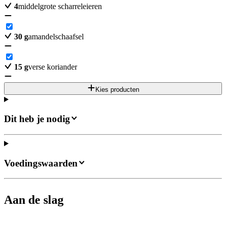
4
middelgrote scharreleieren
30
g
amandelschaafsel
15
g
verse koriander
Kies producten
Dit heb je nodig
Voedingswaarden
Aan de slag