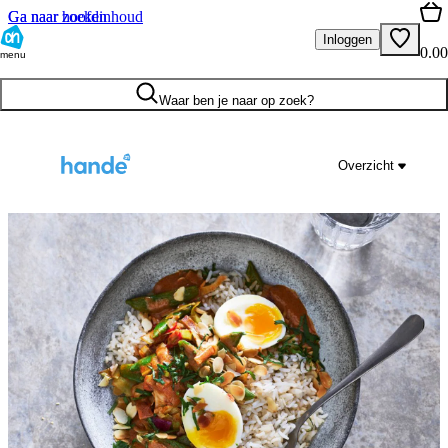
Ga naar hoofdinhoud
Ga naar zoeken
Inloggen
0.00
menu
Waar ben je naar op zoek?
Overzicht