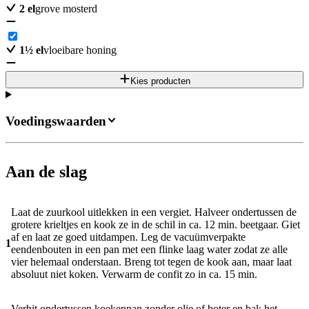
2
el
grove mosterd
1
½
el
vloeibare honing
Kies producten
Voedingswaarden
Aan de slag
Laat de zuurkool uitlekken in een vergiet. Halveer ondertussen de
grotere krieltjes en kook ze in de schil in ca. 12 min. beetgaar. Giet
af en laat ze goed uitdampen. Leg de vacuümverpakte
1
eendenbouten in een pan met een flinke laag water zodat ze alle
vier helemaal onderstaan. Breng tot tegen de kook aan, maar laat
absoluut niet koken. Verwarm de confit zo in ca. 15 min.
Verhit ondertussen koekenpan zonder olie of boter en bak het