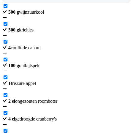
500
g
wijnzuurkool
500
g
krieltjes
4
confit de canard
100
g
ontbijtspek
1
friszure appel
2
el
ongezouten roomboter
4
el
gedroogde cranberry's