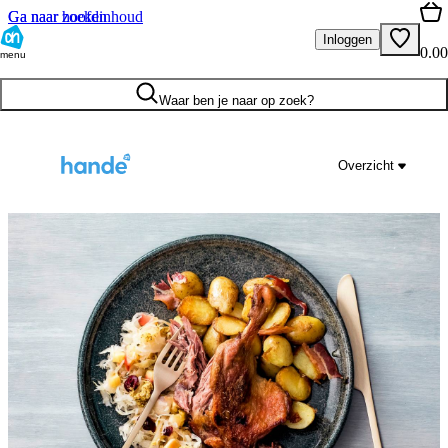
Ga naar hoofdinhoud
Ga naar zoeken
Inloggen
0.00
menu
Waar ben je naar op zoek?
Overzicht