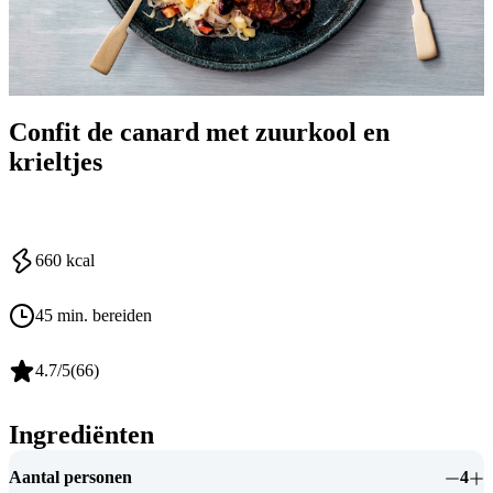
Confit de canard met zuurkool en
krieltjes
660
kcal
45 min. bereiden
4.7
/5
(
66
)
Ingrediënten
Aantal personen
4