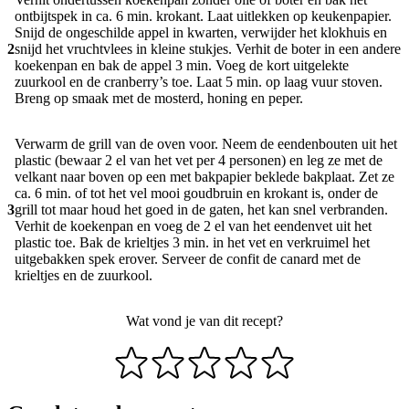
ontbijtspek in ca. 6 min. krokant. Laat uitlekken op keukenpapier.
Snijd de ongeschilde appel in kwarten, verwijder het klokhuis en
2
snijd het vruchtvlees in kleine stukjes. Verhit de boter in een andere
koekenpan en bak de appel 3 min. Voeg de kort uitgelekte
zuurkool en de cranberry’s toe. Laat 5 min. op laag vuur stoven.
Breng op smaak met de mosterd, honing en peper.
Verwarm de grill van de oven voor. Neem de eendenbouten uit het
plastic (bewaar 2 el van het vet per 4 personen) en leg ze met de
velkant naar boven op een met bakpapier beklede bakplaat. Zet ze
ca. 6 min. of tot het vel mooi goudbruin en krokant is, onder de
3
grill tot maar houd het goed in de gaten, het kan snel verbranden.
Verhit de koekenpan en voeg de 2 el van het eendenvet uit het
plastic toe. Bak de krieltjes 3 min. in het vet en verkruimel het
uitgebakken spek erover. Serveer de confit de canard met de
krieltjes en de zuurkool.
Wat vond je van dit recept?