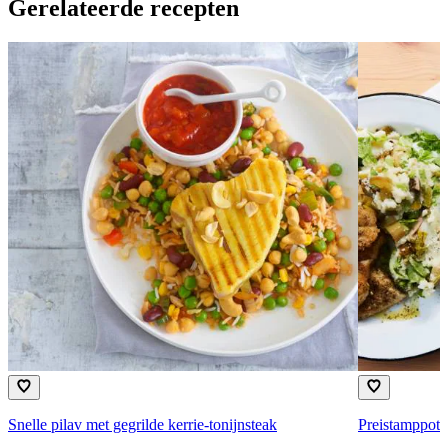
Gerelateerde recepten
Snelle pilav met gegrilde kerrie-tonijnsteak
Preistamppot 