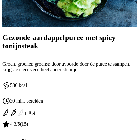
Gezonde aardappelpuree met spicy
tonijnsteak
Groen, groener, groenst: door avocado door de puree te stampen,
krijgt-ie ineens een heel ander kleurtje.
580
kcal
30 min. bereiden
pittig
4.3
/5
(
15
)