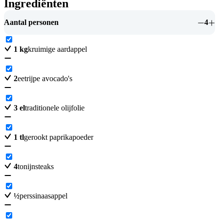
Ingrediënten
Aantal personen
4
1
kg
kruimige aardappel
2
eetrijpe avocado's
3
el
traditionele olijfolie
1
tl
gerookt paprikapoeder
4
tonijnsteaks
½
perssinaasappel