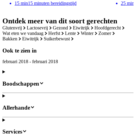
15
min
15 minuten bereidingstijd
25
min
Ontdek meer van dit soort gerechten
glutenvrij
lactosevrij
gezond
eiwitrijk
hoofdgerecht
wat eten we vandaag
herfst
lente
winter
zomer
bakken
eiwitrijk
suikerbewust
Ook te zien in
februari 2018 - februari 2018
Boodschappen
Allerhande
Services