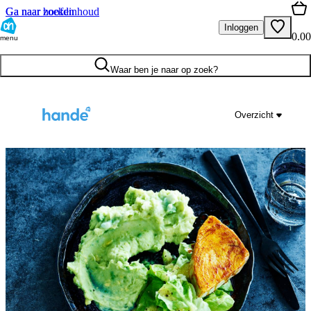
Ga naar hoofdinhoud
Ga naar zoeken
Inloggen
0.00
menu
Waar ben je naar op zoek?
Overzicht