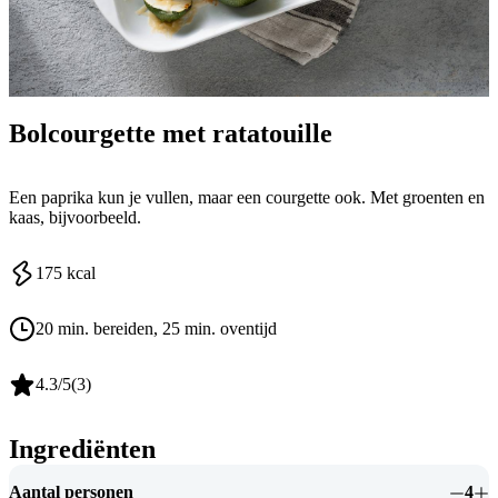
Bolcourgette met ratatouille
Een paprika kun je vullen, maar een courgette ook. Met groenten en
kaas, bijvoorbeeld.
175
kcal
20 min. bereiden
, 25 min. oventijd
4.3
/5
(
3
)
Ingrediënten
Aantal personen
4