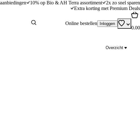
aanbiedingen
10% op Bio & AH Terra assortiment
2x zo snel sparen
Extra korting met Premium Deals
Online bestellen
Inloggen
0.00
Overzicht
aardappelgratin en
Pittige noedelroerbak met broccoli en teriyak
25
min
25 minuten bereidingstijd
dingstijd