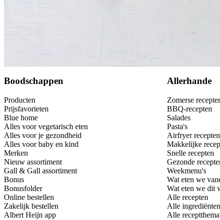
Bewaar
Boodschappen
Allerhande
Producten
Zomerse recepte
Prijsfavorieten
BBQ-recepten
Blue home
Salades
Alles voor vegetarisch eten
Pasta's
Alles voor je gezondheid
Airfryer recepten
Alles voor baby en kind
Makkelijke recep
Merken
Snelle recepten
Nieuw assortiment
Gezonde recepte
Gall & Gall assortiment
Weekmenu's
Bonus
Wat eten we van
Bonusfolder
Wat eten we dit
Online bestellen
Alle recepten
Zakelijk bestellen
Alle ingrediënte
Albert Heijn app
Alle receptthema