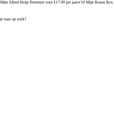
Mijn Albert Heijn Premium voor €17.99 per jaar
10 Mijn Bonus Box 
tecurry
Krokante schnitzel met zoete-
broccoli
25 minuten bereidingstijd
35
min
35 minuten berei