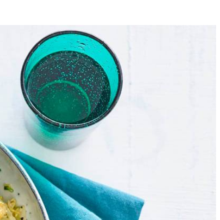
4
k en bak de bloemkool- en broccoliroosjes al omscheppend 6 min. op
 in 6 min. goudbruin. Keer halverwege. Neem de schnitzels uit de pan
en eventueel zout. Verdeel de eiermie over diepe borden.