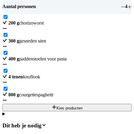
Aantal personen
4
200
g
chorizoworst
300
g
gesneden uien
400
g
paddenstoelen voor pasta
4
tenen
knoflook
800
g
courgettespaghetti
Kies producten
Dit heb je nodig