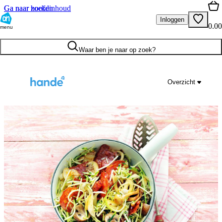
Ga naar hoofdinhoud
Ga naar zoeken
Inloggen
0.00
menu
Waar ben je naar op zoek?
Overzicht