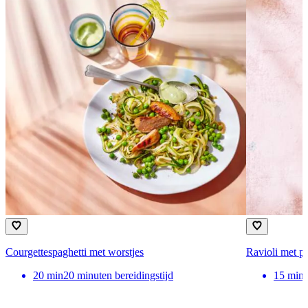
Courgettespaghetti met worstjes
Ravioli met p
20
min
20 minuten bereidingstijd
15
min