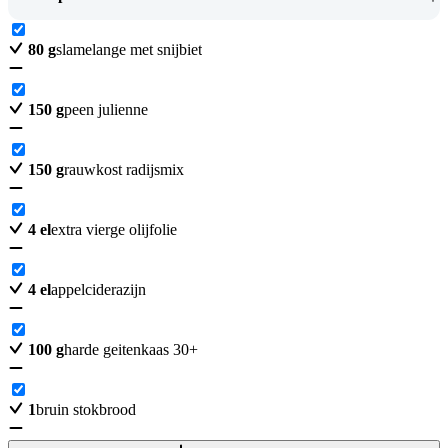
80
g
slamelange met snijbiet
150
g
peen julienne
150
g
rauwkost radijsmix
4
el
extra vierge olijfolie
4
el
appelciderazijn
100
g
harde geitenkaas 30+
1
bruin stokbrood