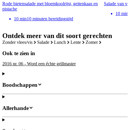
Rode bietensalade met bloemkoolrijst, geitenkaas en
Salade van ve
pistache
10
min
10
min
10 minuten bereidingstijd
Ontdek meer van dit soort gerechten
zonder vlees/vis
salade
lunch
lente
zomer
Ook te zien in
2016 nr. 06 - Word een échte grillmaster
Boodschappen
Allerhande