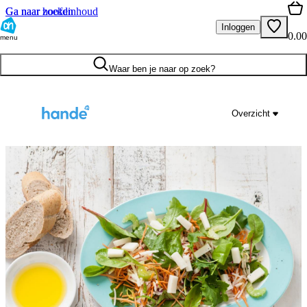
Ga naar hoofdinhoud
Ga naar zoeken
Inloggen
0.00
menu
Waar ben je naar op zoek?
Overzicht