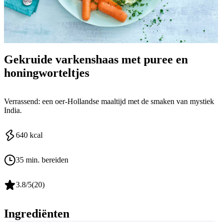
Gekruide varkenshaas met puree en
honingworteltjes
Verrassend: een oer-Hollandse maaltijd met de smaken van mystiek
India.
640
kcal
35 min. bereiden
3.8
/5
(
20
)
Ingrediënten