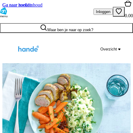
Ga naar hoofdinhoud
Ga naar zoeken
Inloggen
0.00
menu
Waar ben je naar op zoek?
Overzicht