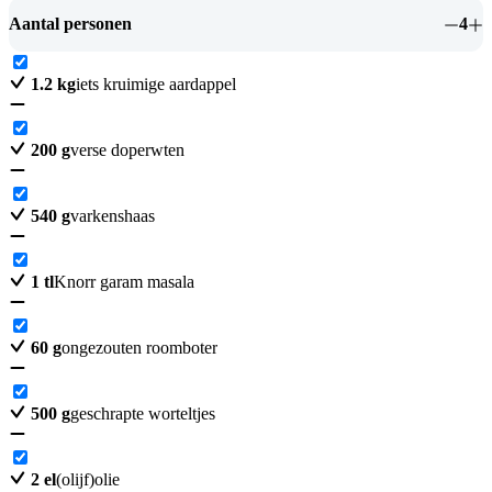
Aantal personen
4
1.2
kg
iets kruimige aardappel
200
g
verse doperwten
540
g
varkenshaas
1
tl
Knorr garam masala
60
g
ongezouten roomboter
500
g
geschrapte worteltjes
2
el
(olijf)olie