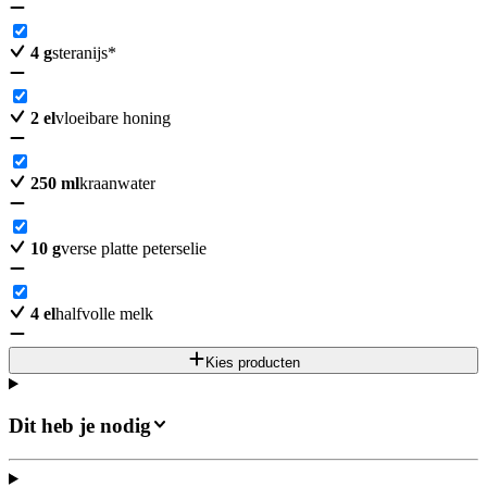
4
g
steranijs*
2
el
vloeibare honing
250
ml
kraanwater
10
g
verse platte peterselie
4
el
halfvolle melk
Kies producten
Dit heb je nodig