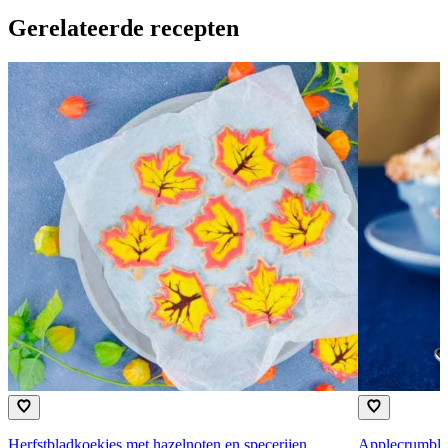
Gerelateerde recepten
Herfstbladkoekjes met hazelnoten en specerijen
Applecrumble