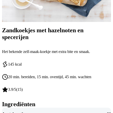
Zandkoekjes met hazelnoten en
specerijen
Het bekende zelf-maak-koekje met extra bite en smaak.
145
kcal
20 min. bereiden
, 15 min. oventijd
, 45 min. wachten
3.9
/5
(
15
)
Ingrediënten