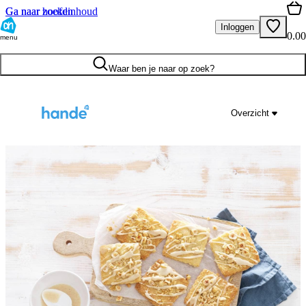
Ga naar hoofdinhoud
Ga naar zoeken
Inloggen
0.00
menu
Waar ben je naar op zoek?
Overzicht