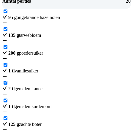
Aantal porties
20
95
g
ongebrande hazelnoten
135
g
tarwebloem
200
g
poedersuiker
1
tl
vanillesuiker
2
tl
gemalen kaneel
1
tl
gemalen kardemom
125
g
zachte boter