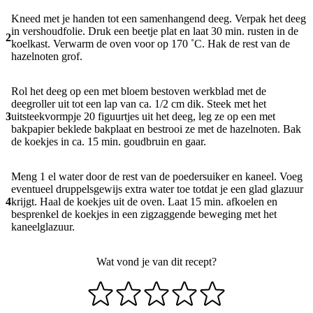
Kneed met je handen tot een samenhangend deeg. Verpak het deeg
in vershoudfolie. Druk een beetje plat en laat 30 min. rusten in de
2
koelkast. Verwarm de oven voor op 170 ˚C. Hak de rest van de
hazelnoten grof.
Rol het deeg op een met bloem bestoven werkblad met de
deegroller uit tot een lap van ca. 1/2 cm dik. Steek met het
3
uitsteekvormpje 20 figuurtjes uit het deeg, leg ze op een met
bakpapier beklede bakplaat en bestrooi ze met de hazelnoten. Bak
de koekjes in ca. 15 min. goudbruin en gaar.
Meng 1 el water door de rest van de poedersuiker en kaneel. Voeg
eventueel druppelsgewijs extra water toe totdat je een glad glazuur
4
krijgt. Haal de koekjes uit de oven. Laat 15 min. afkoelen en
besprenkel de koekjes in een zigzaggende beweging met het
kaneelglazuur.
Wat vond je van dit recept?