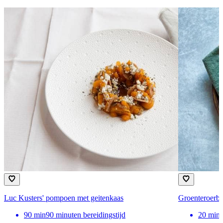
Luc Kusters' pompoen met geitenkaas
Groenteroerbak
90
min
90 minuten bereidingstijd
20
min