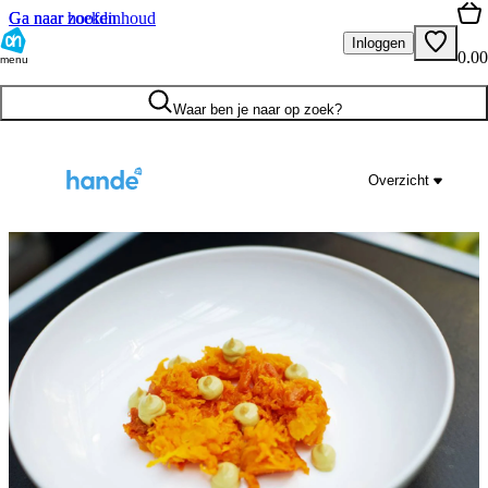
Ga naar hoofdinhoud
Ga naar zoeken
Inloggen
0.00
menu
Waar ben je naar op zoek?
Overzicht