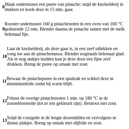
Maak ondertussen een puree van pistache: snijd de knolselderij in
8
stukken en kook deze in 15 min. gaar.
Rooster ondertussen 160 g pistachenoten in een oven van 160 °C
9
gedurende 12 min. Blender daarna de pistache samen met de melk
helemaal fijn.
Laat de knolselderij, als deze gaar is, in een zeef uitlekken en
voeg toe aan de pistachemassa. Blender nogmaals helemaal glad.
10
Als er nog stukjes inzitten kun je deze door een fijne zeef
drukken. Breng de puree op smaak met zout.
Bewaar de pistachepuree in een spuitzak en wikkel deze in
11
aluminiumfolie zodat hij warm blijft.
Frituur de overige pistachenoten 1 min. op 180 °C in de
12
zonnebloemolie (tot ze iets gekleurd zijn). Bestrooi met zout.
Snijd de courgette in de lengte doormidden en vervolgens in
13
dunne plakjes. Breng op smaak met olijfolie en zout.