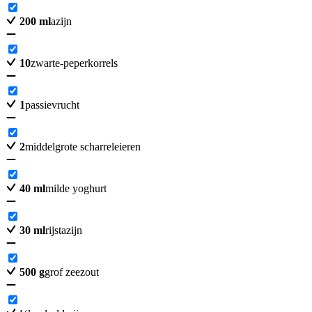
200
ml
azijn
10
zwarte-peperkorrels
1
passievrucht
2
middelgrote scharreleieren
40
ml
milde yoghurt
30
ml
rijstazijn
500
g
grof zeezout