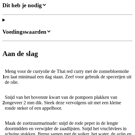
Dit heb je nodig
Voedingswaarden
Aan de slag
Meng voor de curryolie de Thai red curry met de zonnebloemolie
1
en laat minimaal een dag staan. Zeef voor gebruik de specerijen uit
de olie.
Snijd van het bovenste kwart van de pompoen plakken van
2
ongeveer 2 mm dik. Steek deze vervolgens uit met een kleine
ronde steker of een appelboor.
Maak de zoetzuurmarinade: snijd de rode peper in de lengte
doormidden en verwijder de zaadlijsten. Snijd het vruchtvlees in
schuine stukken. Breng samen met de suiker, het water, de azijn en