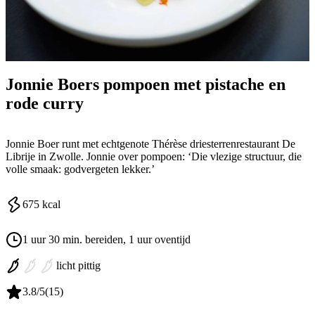
Jonnie Boers pompoen met pistache en
rode curry
Jonnie Boer runt met echtgenote Thérèse driesterrenrestaurant De
Librije in Zwolle. Jonnie over pompoen: ‘Die vlezige structuur, die
volle smaak: godvergeten lekker.’
675
kcal
1 uur 30 min. bereiden
, 1 uur oventijd
licht pittig
3.8
/5
(
15
)