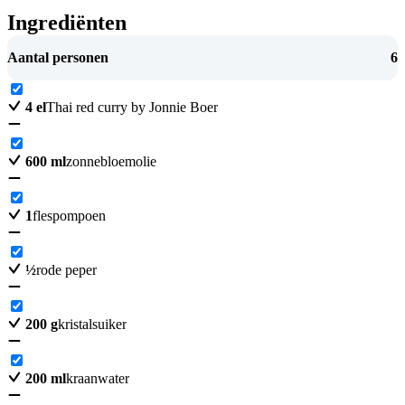
Ingrediënten
Aantal personen
6
4
el
Thai red curry by Jonnie Boer
600
ml
zonnebloemolie
1
flespompoen
½
rode peper
200
g
kristalsuiker
200
ml
kraanwater