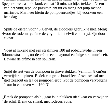
3
peperkorrels aan de kook en laat 10 min. zachtjes trekken. Neem
van het vuur, lepel de passievrucht uit en meng het pulp met de
marinade. Marineer hierin de pompoenrondjes, bij voorkeur een
hele dag.
Splits de eieren voor 45 g eiwit, de eidooiers gebruik je niet. Meng
4
voor de rodecurrycrème de yoghurt, het eiwit en de rijstazijn door
elkaar.
Voeg al mixend met een staafmixer 180 ml rodecurryolie in een
5
dunne straal toe, tot de crème een mayonaiseachtige structuur heeft.
Bewaar de crème in een spuitzak.
Snijd de rest van de pompoen in grove stukken (van min. 8 cm)en
verwijder de pitten. Bedek een grote braadslee of ovenschaal met
6
grof zeezout en leg de pompoen erop. Pof de pompoen vervolgens
1 uur in een oven van 160 °C.
Breek de pompoen als hij gaar is in plukken uit elkaar en verwijder
7
de schil. Breng op smaak met rodecurryolie.