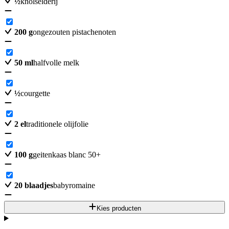
½
knolselderij
200
g
ongezouten pistachenoten
50
ml
halfvolle melk
½
courgette
2
el
traditionele olijfolie
100
g
geitenkaas blanc 50+
20
blaadjes
babyromaine
Kies producten