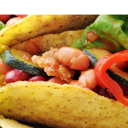
aag
eer de courgette in de lengte en snijd in dunne plakjes. Laat de papri
vuur in 2 min. bruin. Duw het vlees tijdens het bakken met een houten 
g vuur 5 min. koken. Schep regelmatig om.
chelpen in een schaal. Vul ze met de botersla en het worstmengsel en 
Wat vond je van dit recept?