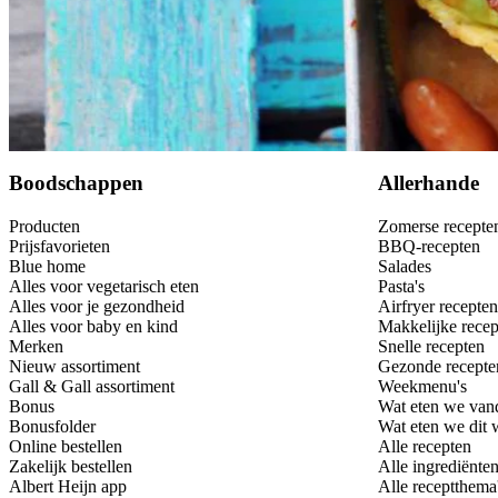
Bewaar
Boodschappen
Allerhande
Producten
Zomerse recepte
Prijsfavorieten
BBQ-recepten
Blue home
Salades
Alles voor vegetarisch eten
Pasta's
Alles voor je gezondheid
Airfryer recepten
Alles voor baby en kind
Makkelijke recep
Merken
Snelle recepten
Nieuw assortiment
Gezonde recepte
Gall & Gall assortiment
Weekmenu's
Bonus
Wat eten we van
Bonusfolder
Wat eten we dit
Online bestellen
Alle recepten
Zakelijk bestellen
Alle ingrediënte
Albert Heijn app
Alle receptthema