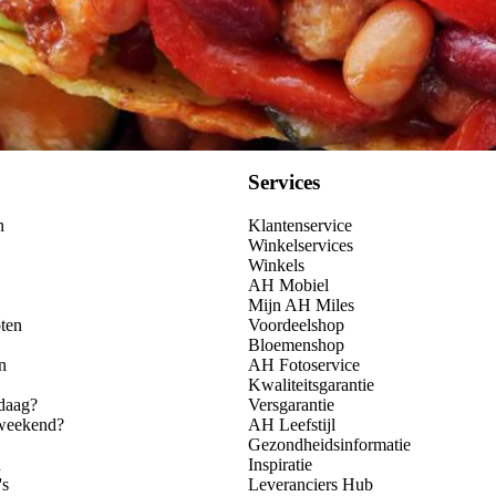
Services
n
Klantenservice
Winkelservices
Winkels
AH Mobiel
Mijn AH Miles
ten
Voordeelshop
Bloemenshop
n
AH Fotoservice
Kwaliteitsgarantie
daag?
Versgarantie
 weekend?
AH Leefstijl
Gezondheidsinformatie
n
Inspiratie
's
Leveranciers Hub