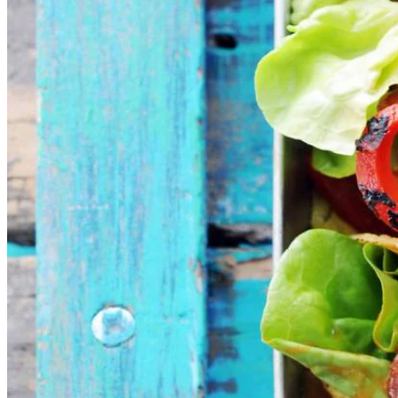
230
g
tacosaus mild
12
tacoschelpen
100
g
botersla