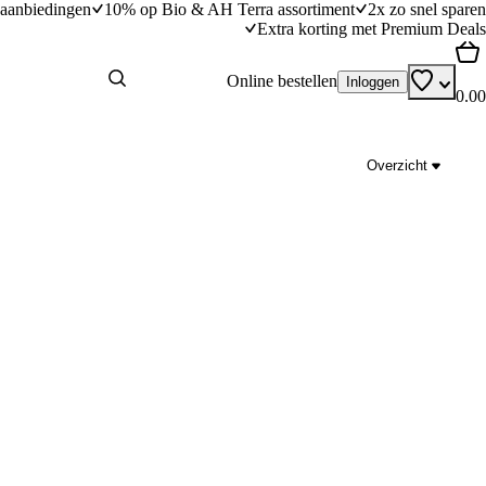
aanbiedingen
10% op Bio & AH Terra assortiment
2x zo snel sparen
Extra korting met Premium Deals
Online bestellen
Inloggen
0.00
Overzicht
n
Frisse salade met bonen in tacoschelpen
dingstijd
15
min
15 minuten bereidingstijd