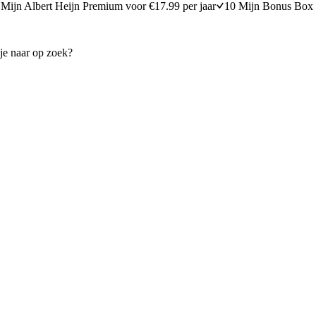
Mijn Albert Heijn Premium voor €17.99 per jaar
10 Mijn Bonus Box 
enstoof met spek
Maaltijdsoep met kip en bone
15 minuten bereidingstijd
15
min
15 minuten berei