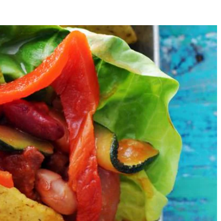
4
ka uitlekken en snijd in dunne reepjes.
lepel in kleine stukjes. Voeg de courgette toe en bak 2 min. mee. Laat
garneer met de reepjes paprika.