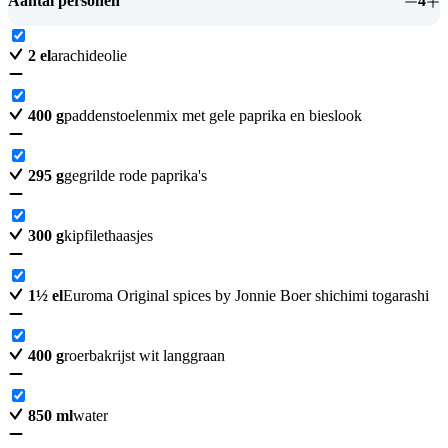
Aantal personen
4
2
el
arachideolie
400
g
paddenstoelenmix met gele paprika en bieslook
295
g
gegrilde rode paprika's
300
g
kipfilethaasjes
1
½
el
Euroma Original spices by Jonnie Boer shichimi togarashi
400
g
roerbakrijst wit langgraan
850
ml
water