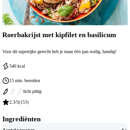
Roerbakrijst met kipfilet en basilicum
Voor dit superrijke gerecht heb je maar één pan nodig, handig!
540
kcal
15 min. bereiden
licht pittig
2.3
/5
(
153
)
Ingrediënten