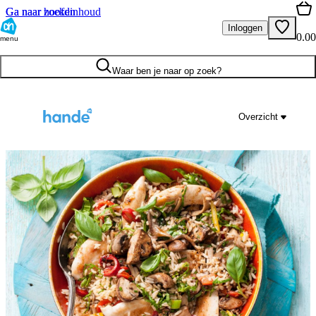
Ga naar hoofdinhoud
Ga naar zoeken
Inloggen
0.00
menu
Waar ben je naar op zoek?
Overzicht