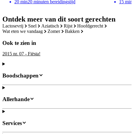
20
min
20 minuten bereidingstijd
15
min
Ontdek meer van dit soort gerechten
lactosevrij
snel
aziatisch
rijst
hoofdgerecht
wat eten we vandaag
zomer
bakken
Ook te zien in
2015 nr. 07 - Fiësta!
Boodschappen
Allerhande
Services