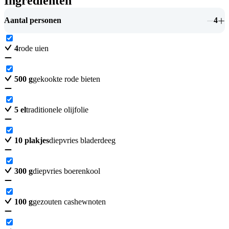
Ingrediënten
Aantal personen
4
4
rode uien
500
g
gekookte rode bieten
5
el
traditionele olijfolie
10
plakjes
diepvries bladerdeeg
300
g
diepvries boerenkool
100
g
gezouten cashewnoten