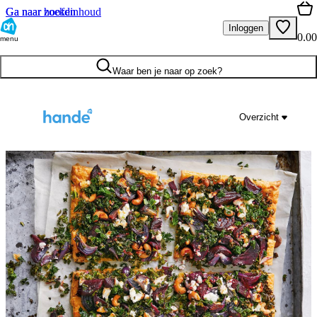
Ga naar hoofdinhoud
Ga naar zoeken
Inloggen
0.00
menu
Waar ben je naar op zoek?
Overzicht