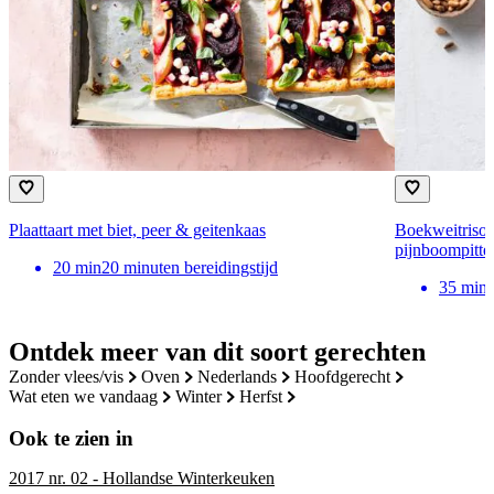
Plaattaart met biet, peer & geitenkaas
Boekweitrisott
pijnboompitte
20
min
20 minuten bereidingstijd
35
min
Ontdek meer van dit soort gerechten
zonder vlees/vis
oven
nederlands
hoofdgerecht
wat eten we vandaag
winter
herfst
Ook te zien in
2017 nr. 02 - Hollandse Winterkeuken