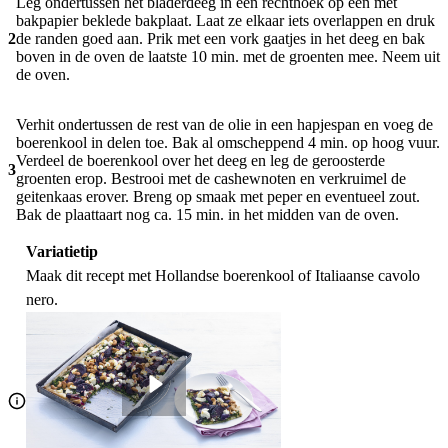
Leg ondertussen het bladerdeeg in een rechthoek op een met
bakpapier beklede bakplaat. Laat ze elkaar iets overlappen en druk
2
de randen goed aan. Prik met een vork gaatjes in het deeg en bak
boven in de oven de laatste 10 min. met de groenten mee. Neem uit
de oven.
Verhit ondertussen de rest van de olie in een hapjespan en voeg de
boerenkool in delen toe. Bak al omscheppend 4 min. op hoog vuur.
Verdeel de boerenkool over het deeg en leg de geroosterde
3
groenten erop. Bestrooi met de cashewnoten en verkruimel de
geitenkaas erover. Breng op smaak met peper en eventueel zout.
Bak de plaattaart nog ca. 15 min. in het midden van de oven.
Variatietip
Maak dit recept met Hollandse boerenkool of Italiaanse cavolo
nero.