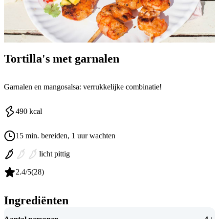
Tortilla's met garnalen
Garnalen en mangosalsa: verrukkelijke combinatie!
490
kcal
15 min. bereiden
, 1 uur wachten
licht pittig
2.4
/5
(
28
)
Ingrediënten