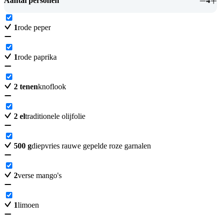
Aantal personen
4
1
rode peper
1
rode paprika
2
tenen
knoflook
2
el
traditionele olijfolie
500
g
diepvries rauwe gepelde roze garnalen
2
verse mango's
1
limoen