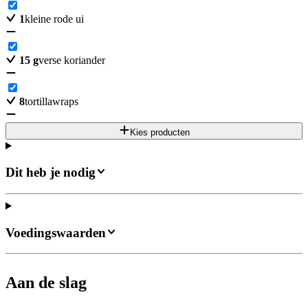
1
kleine rode ui
15
g
verse koriander
8
tortillawraps
Kies producten
Dit heb je nodig
Voedingswaarden
Aan de slag