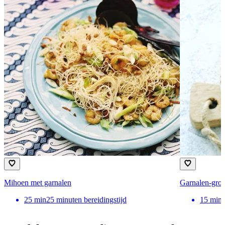
Mihoen met garnalen
Garnalen-groe
25
min
25 minuten bereidingstijd
15
min