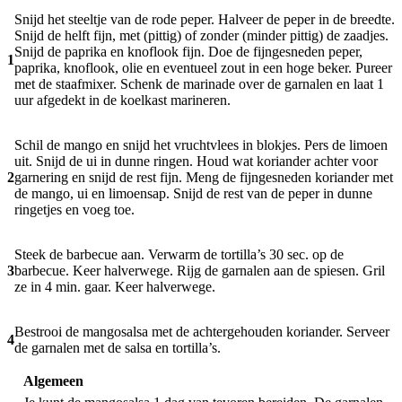
Snijd het steeltje van de rode peper. Halveer de peper in de breedte.
Snijd de helft fijn, met (pittig) of zonder (minder pittig) de zaadjes.
Snijd de paprika en knoflook fijn. Doe de fijngesneden peper,
1
paprika, knoflook, olie en eventueel zout in een hoge beker. Pureer
met de staafmixer. Schenk de marinade over de garnalen en laat 1
uur afgedekt in de koelkast marineren.
Schil de mango en snijd het vruchtvlees in blokjes. Pers de limoen
uit. Snijd de ui in dunne ringen. Houd wat koriander achter voor
2
garnering en snijd de rest fijn. Meng de fijngesneden koriander met
de mango, ui en limoensap. Snijd de rest van de peper in dunne
ringetjes en voeg toe.
Steek de barbecue aan. Verwarm de tortilla’s 30 sec. op de
3
barbecue. Keer halverwege. Rijg de garnalen aan de spiesen. Gril
ze in 4 min. gaar. Keer halverwege.
Bestrooi de mangosalsa met de achtergehouden koriander. Serveer
4
de garnalen met de salsa en tortilla’s.
Algemeen