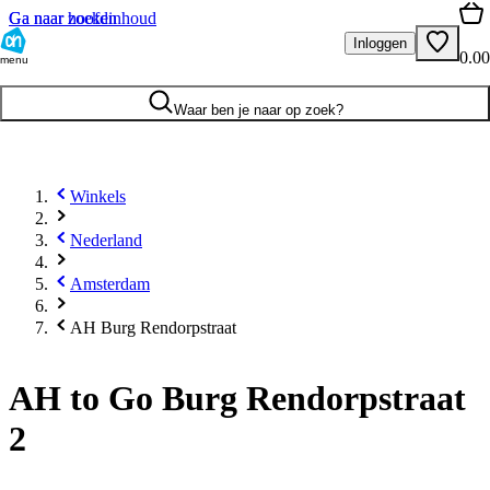
Ga naar hoofdinhoud
Ga naar zoeken
Inloggen
0.00
menu
Waar ben je naar op zoek?
Winkels
Nederland
Amsterdam
AH Burg Rendorpstraat
AH to Go Burg Rendorpstraat
2