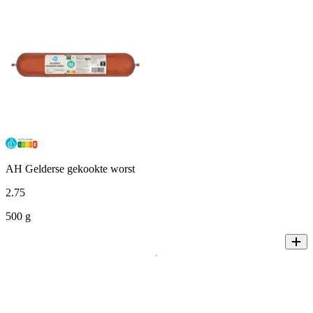
AH Gelderse gekookte worst
2
.
75
500 g