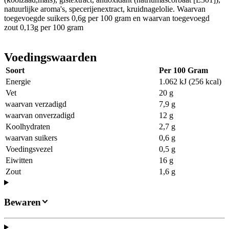
natuurlijke aroma's, specerijenextract, kruidnagelolie. Waarvan
toegevoegde suikers 0,6g per 100 gram en waarvan toegevoegd
zout 0,13g per 100 gram
Voedingswaarden
Soort
Per 100 Gram
Energie
1.062 kJ (256 kcal)
Vet
20 g
waarvan verzadigd
7,9 g
waarvan onverzadigd
12 g
Koolhydraten
2,7 g
waarvan suikers
0,6 g
Voedingsvezel
0,5 g
Eiwitten
16 g
Zout
1,6 g
Bewaren