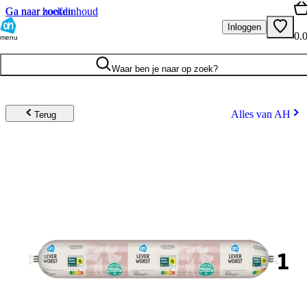
Ga naar hoofdinhoud
Ga naar zoeken
Inloggen
0.
menu
Waar ben je naar op zoek?
Alles van AH
Terug
1
.