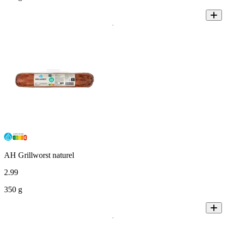
AH Grillworst naturel
2
.
99
350 g