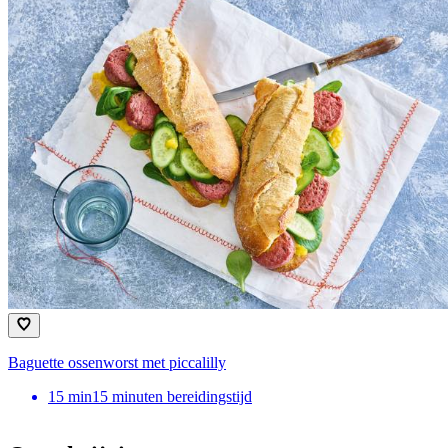
Baguette ossenworst met piccalilly
15
min
15 minuten bereidingstijd