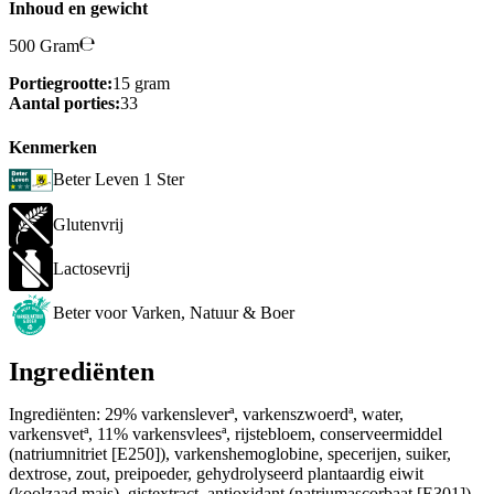
Inhoud en gewicht
500 Gram
Portiegrootte:
15 gram
Aantal porties:
33
Kenmerken
Beter Leven 1 Ster
Glutenvrij
Lactosevrij
Beter voor Varken, Natuur & Boer
Ingrediënten
Ingrediënten: 29% varkensleverª, varkenszwoerdª, water,
varkensvetª, 11% varkensvleesª, rijstebloem, conserveermiddel
(natriumnitriet [E250]), varkenshemoglobine, specerijen, suiker,
dextrose, zout, preipoeder, gehydrolyseerd plantaardig eiwit
(koolzaad,mais), gistextract, antioxidant (natriumascorbaat [E301]),