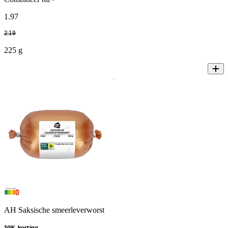
1
.
97
2
.
19
225 g
AH Saksische smeerleverworst