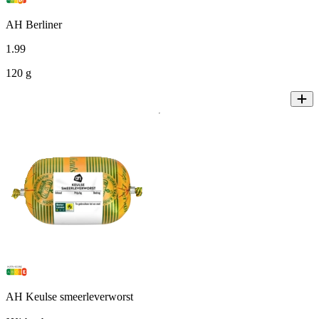
AH Berliner
1
.
99
120 g
AH Keulse smeerleverworst