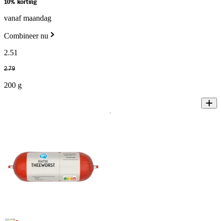
10% korting
vanaf maandag
Combineer nu
2
.
51
2
.
79
200 g