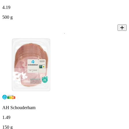
4
.
19
500 g
AH Schouderham
1
.
49
150 g