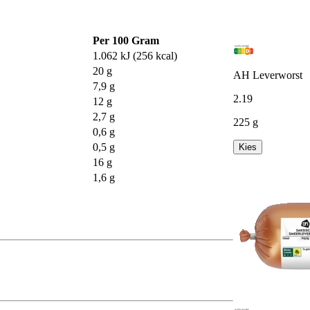
Per 100 Gram
1.062 kJ (256 kcal)
20 g
AH Leverworst
7,9 g
2
.
19
12 g
2,7 g
225 g
0,6 g
0,5 g
Kies
16 g
1,6 g