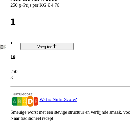
·
250 g
Prijs per
KG
€
4,76
1
.
Voeg toe
19
250
g
Wat is Nutri-Score?
Smeuige worst met een stevige structuur en verfijjnde smaak, voor
Naar traditioneel recept