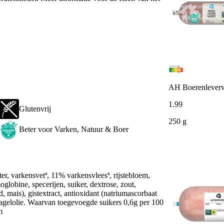
AH Boerenleverw
1
.
99
Glutenvrij
250 g
Beter voor Varken, Natuur & Boer
r, varkensvetª, 11% varkensvleesª, rijstebloem,
globine, specerijen, suiker, dextrose, zout,
, mais), gistextract, antioxidant (natriumascorbaat
dnagelolie. Waarvan toegevoegde suikers 0,6g per 100
m