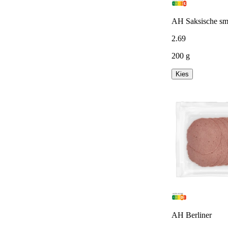
AH Saksische sm
2
.
69
200 g
Kies
AH Berliner