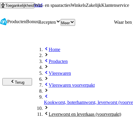
Ga naar hoofdinhoud
Ga naar zoeken
Win- en spaaracties
Winkels
Zakelijk
Klantenservice
Toegankelijkheid
Producten
Bonus
Recepten
Meer
Home
Producten
Vleeswaren
Terug
Vleeswaren voorverpakt
Kookworst, boterhamworst, leverworst (voorve
Leverworst en leverkaas (voorverpakt)