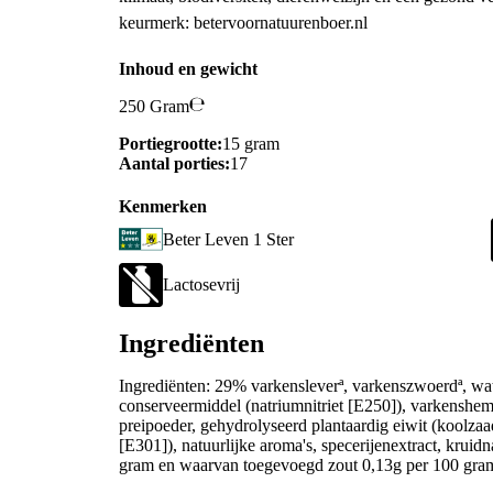
keurmerk: betervoornatuurenboer.nl
Inhoud en gewicht
250 Gram
Portiegrootte:
15 gram
Aantal porties:
17
Kenmerken
Beter Leven 1 Ster
Lactosevrij
Ingrediënten
Ingrediënten: 29% varkensleverª, varkenszwoerdª, wate
conserveermiddel (natriumnitriet [E250]), varkenshemo
preipoeder, gehydrolyseerd plantaardig eiwit (koolzaad
[E301]), natuurlijke aroma's, specerijenextract, krui
gram en waarvan toegevoegd zout 0,13g per 100 gra