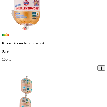
Kroon Saksische leverworst
0
.
79
150 g