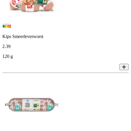
Kips Smeerleverworst
2
.
39
120 g