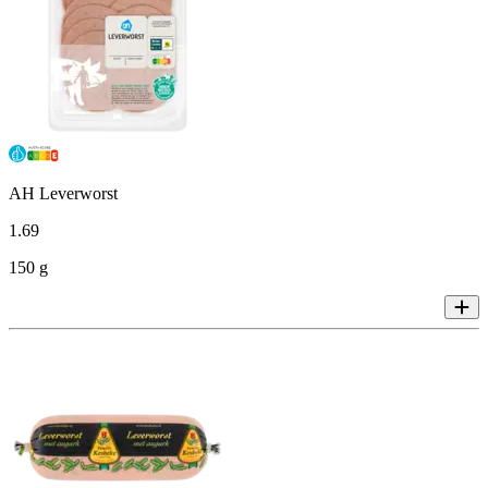
AH Leverworst
1
.
69
150 g