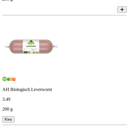
AH Biologisch Leverworst
3
.
49
200 g
Kies