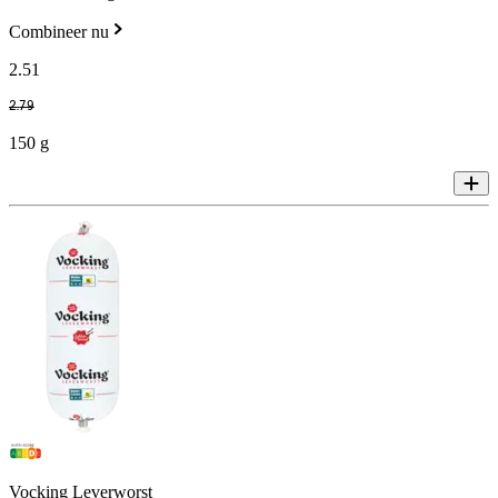
Combineer nu
2
.
51
2
.
79
150 g
Vocking Leverworst