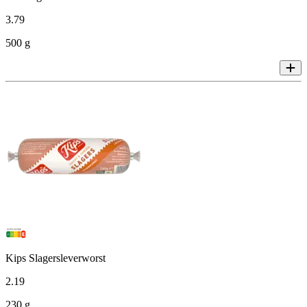
3
.
79
500 g
Kips Slagersleverworst
2
.
19
230 g