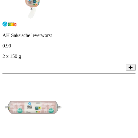
AH Saksische leverworst
0
.
99
2 x 150 g