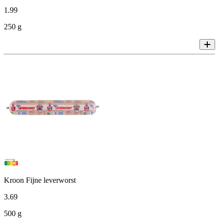
1
.
99
250 g
Kroon Fijne leverworst
3
.
69
500 g