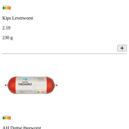
Kips Leverworst
2
.
19
230 g
AH Duitse theeworst