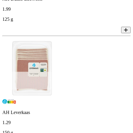
1
.
99
125 g
AH Leverkaas
1
.
29
150 g