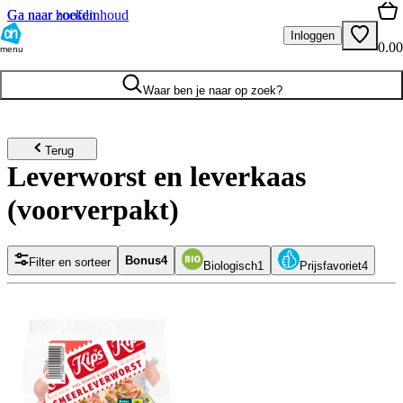
Ga naar hoofdinhoud
Ga naar zoeken
Inloggen
0.00
menu
Waar ben je naar op zoek?
Terug
Leverworst en leverkaas
(voorverpakt)
Bonus
4
Filter en sorteer
Biologisch
1
Prijsfavoriet
4