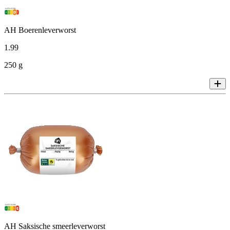
AH Boerenleverworst
1
.
99
250 g
AH Saksische smeerleverworst