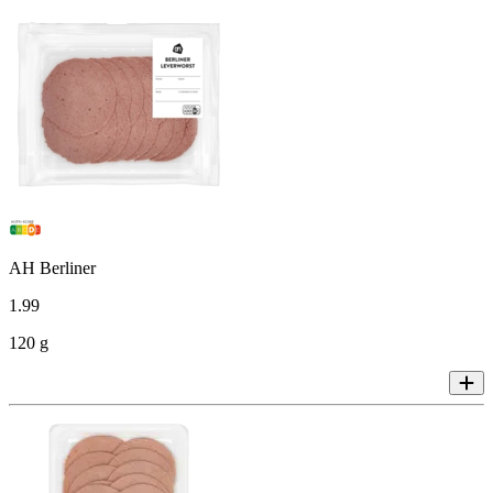
AH Berliner
1
.
99
120 g