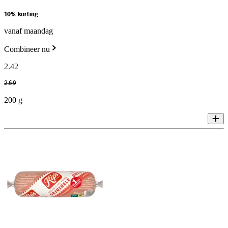
10% korting
vanaf maandag
Combineer nu
2
.
42
2
.
69
200 g