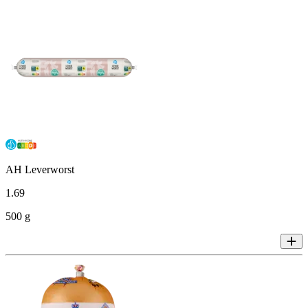
AH Leverworst
1
.
69
500 g