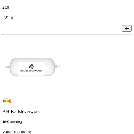
2
.
19
225 g
AH Kalfsleverworst
10% korting
vanaf maandag