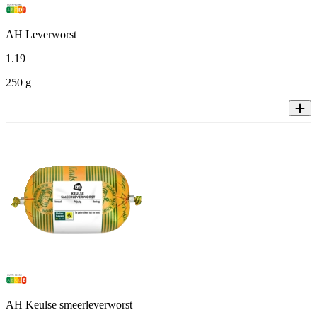
AH Leverworst
1
.
19
250 g
AH Keulse smeerleverworst