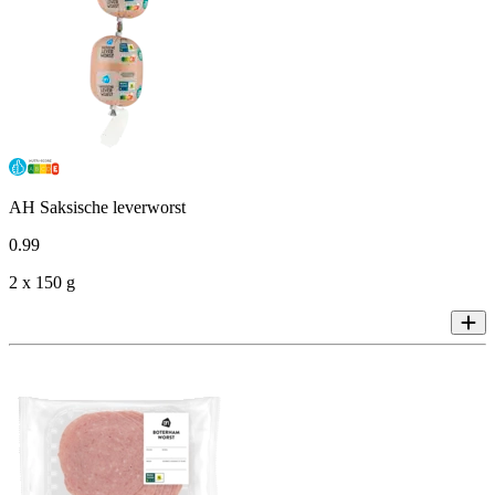
AH Saksische leverworst
0
.
99
2 x 150 g