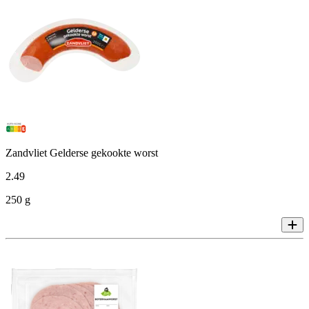
Zandvliet Gelderse gekookte worst
2
.
49
250 g