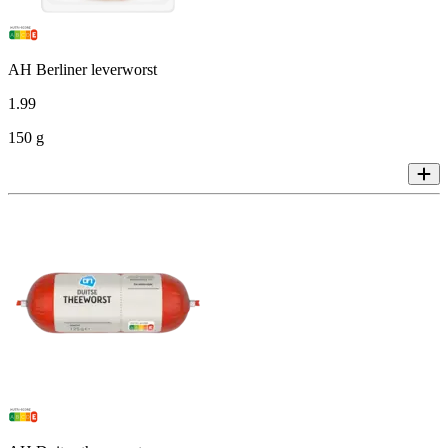
AH Berliner leverworst
1
.
99
150 g