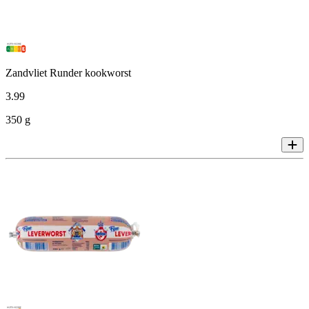
Zandvliet Runder kookworst
3
.
99
350 g