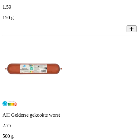
1
.
59
150 g
AH Gelderse gekookte worst
2
.
75
500 g