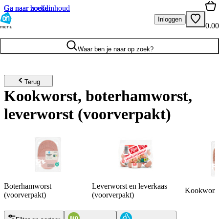
Ga naar hoofdinhoud
Ga naar zoeken
Inloggen
0.00
menu
Waar ben je naar op zoek?
Terug
Kookworst, boterhamworst,
leverworst (voorverpakt)
Boterhamworst
Leverworst en leverkaas
Kookworst 
(voorverpakt)
(voorverpakt)