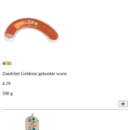
Zandvliet Gelderse gekookte worst
4
.
19
500 g