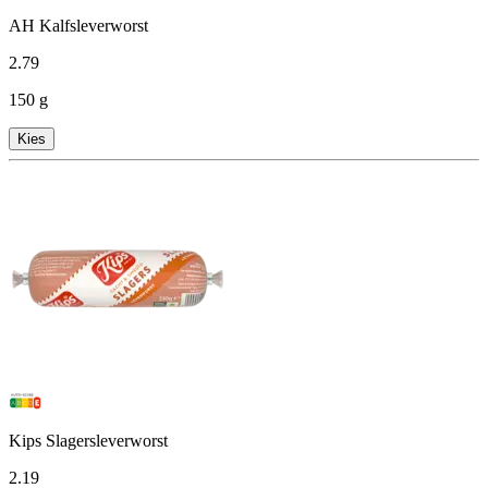
AH Kalfsleverworst
2
.
79
150 g
Kies
Kips Slagersleverworst
2
.
19