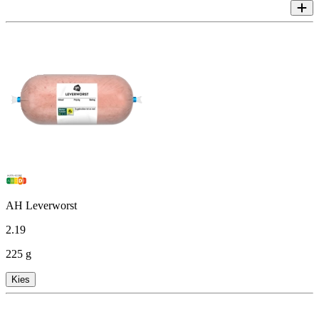
AH Leverworst
2
.
19
225 g
Kies