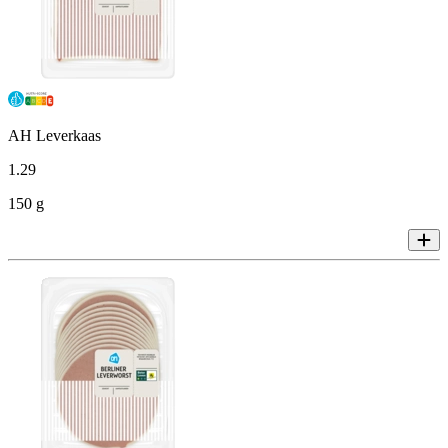
AH Leverkaas
1
.
29
150 g