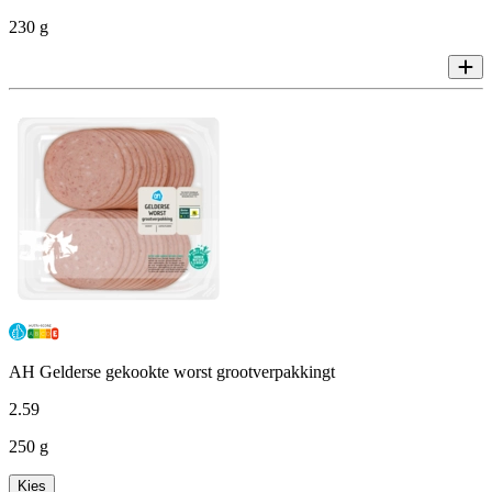
230 g
AH Gelderse gekookte worst grootverpakkingt
2
.
59
250 g
Kies