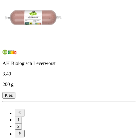
AH Biologisch Leverworst
3
.
49
200 g
Kies
1
2