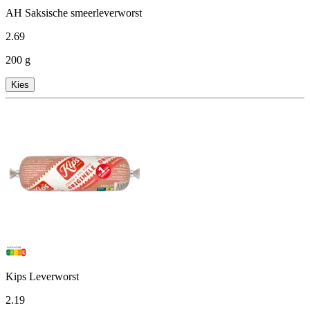
AH Saksische smeerleverworst
2
.
69
200 g
Kies
Kips Leverworst
2
.
19