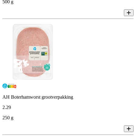
500 g
AH Boterhamworst grootverpakking
2
.
29
250 g