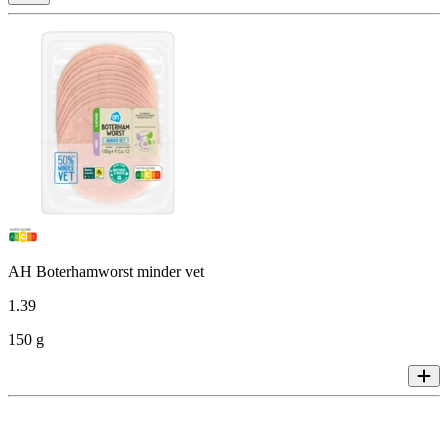
AH Boterhamworst minder vet
1
.
39
150 g