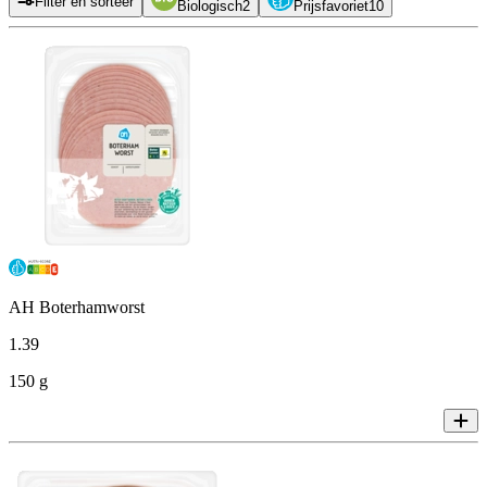
Filter en sorteer
Biologisch
2
Prijsfavoriet
10
AH Boterhamworst
1
.
39
150 g