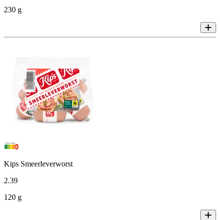
230 g
Kips Smeerleverworst
2
.
39
120 g