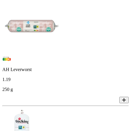
AH Leverworst
1
.
19
250 g