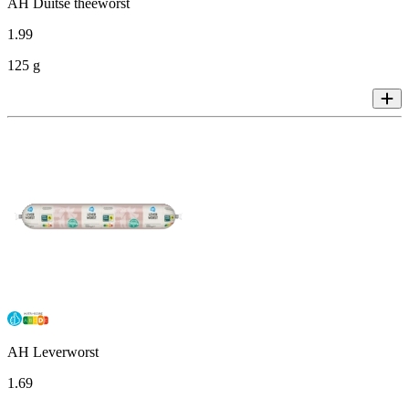
AH Duitse theeworst
1
.
99
125 g
AH Leverworst
1
.
69