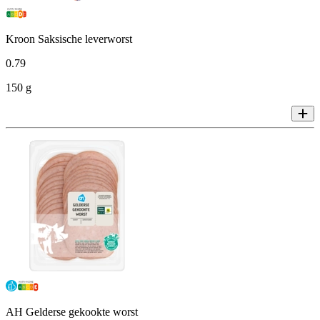
Kroon Saksische leverworst
0
.
79
150 g
AH Gelderse gekookte worst