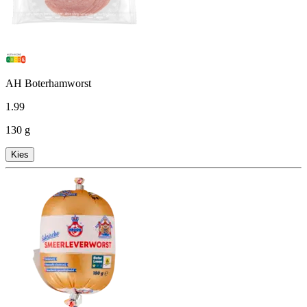
AH Boterhamworst
1
.
99
130 g
Kies