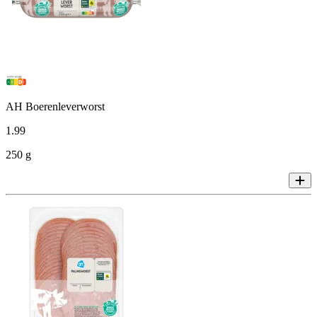
AH Boerenleverworst
1
.
99
250 g