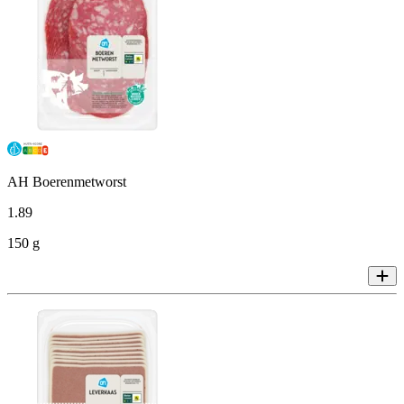
AH Boerenmetworst
1
.
89
150 g