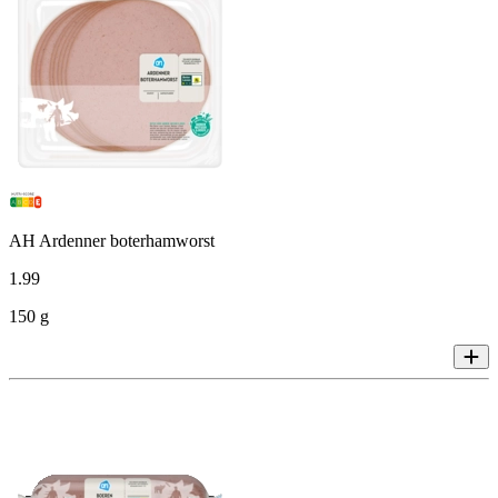
AH Ardenner boterhamworst
1
.
99
150 g