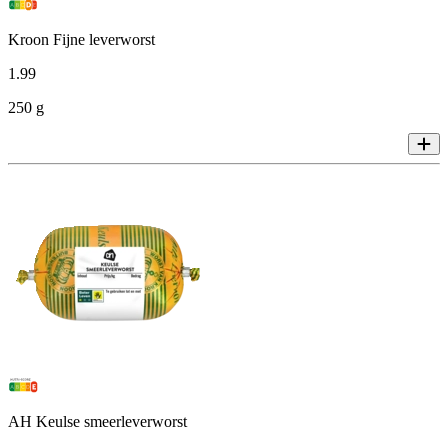
Kroon Fijne leverworst
1
.
99
250 g
AH Keulse smeerleverworst