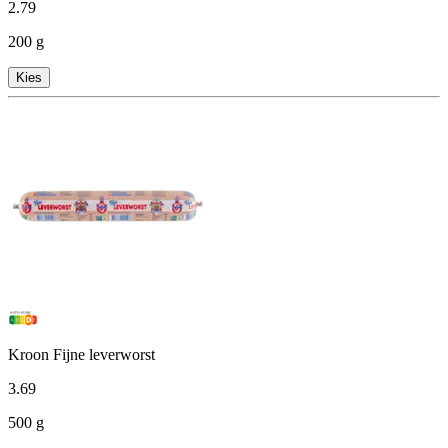
2
.
79
200 g
Kies
Kroon Fijne leverworst
3
.
69
500 g