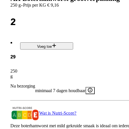
·
250 g
Prijs per
KG
€
9,16
2
.
Voeg toe
29
250
g
Na bezorging
minimaal 7 dagen houdbaar
Wat is Nutri-Score?
Deze boterhamworst met mild gekruide smaak is ideaal om ieder