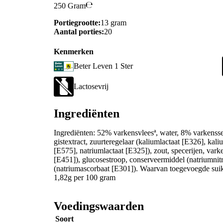
250 Gram
Portiegrootte:
13 gram
Aantal porties:
20
Kenmerken
Beter Leven 1 Ster
Lactosevrij
Ingrediënten
Ingrediënten: 52% varkensvleesª, water, 8% varkensse
gistextract, zuurteregelaar (kaliumlactaat [E326], kal
[E575], natriumlactaat [E325]), zout, specerijen, varken
[E451]), glucosestroop, conserveermiddel (natriumnitri
(natriumascorbaat [E301]). Waarvan toegevoegde sui
1,82g per 100 gram
Voedingswaarden
Soort