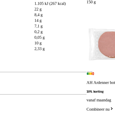
150 g
1.105 kJ (267 kcal)
22 g
8,4 g
14 g
7,1 g
0,2 g
0,05 g
10 g
2,33 g
AH Ardenner bot
10% korting
vanaf maandag
Combineer nu