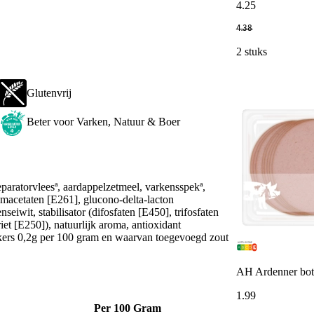
4
.
25
4
.
38
2 stuks
Glutenvrij
Beter voor Varken, Natuur & Boer
paratorvleesª, aardappelzetmeel, varkensspekª,
iumacetaten [E261], glucono-delta-lacton
seiwit, stabilisator (difosfaten [E450], trifosfaten
et [E250]), natuurlijk aroma, antioxidant
kers 0,2g per 100 gram en waarvan toegevoegd zout
AH Ardenner bot
1
.
99
Per 100 Gram