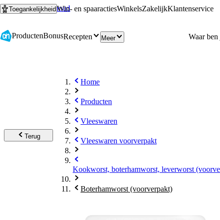
Ga naar hoofdinhoud
Ga naar zoeken
Win- en spaaracties
Winkels
Zakelijk
Klantenservice
Toegankelijkheid
Producten
Bonus
Recepten
Meer
Home
Producten
Vleeswaren
Terug
Vleeswaren voorverpakt
Kookworst, boterhamworst, leverworst (voorve
Boterhamworst (voorverpakt)