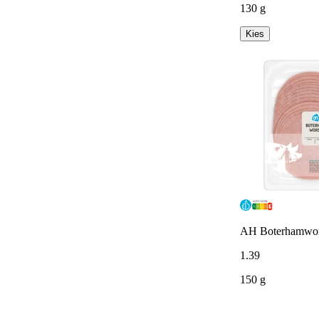
130 g
Kies
AH Boterhamwor
1
.
39
150 g