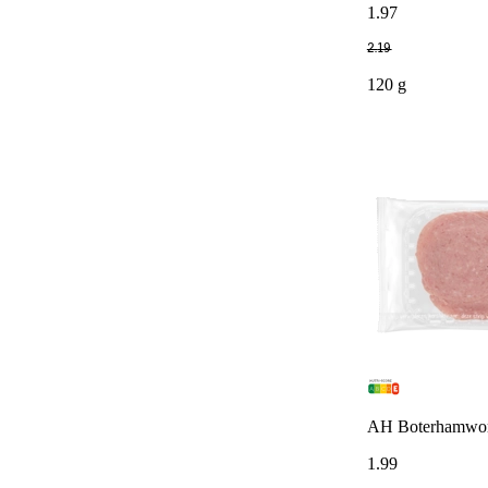
1
.
97
2
.
19
120 g
AH Boterhamwor
1
.
99