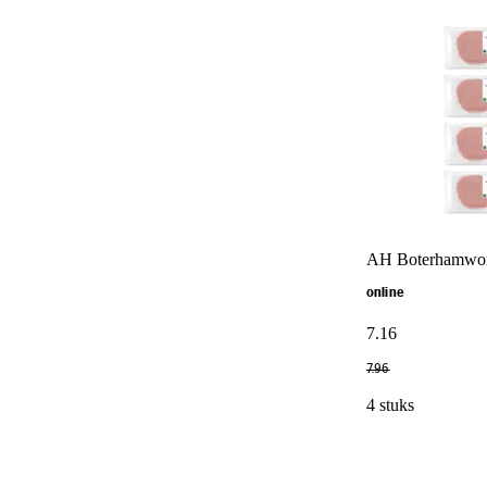
AH Boterhamwor
online
7
.
16
7
.
96
4 stuks