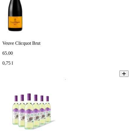
Veuve Clicquot Brut
65
.
00
0,75 l