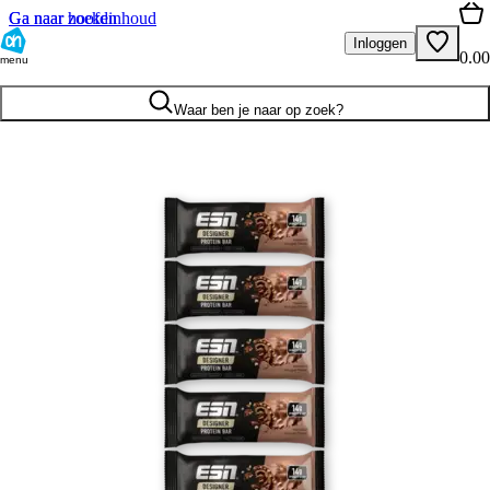
Ga naar hoofdinhoud
Ga naar zoeken
Inloggen
0.00
menu
Waar ben je naar op zoek?